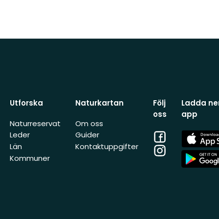
Utforska
Naturkartan
Följ
Ladda ner
oss
app
Naturreservat
Om oss
Facebook
App
Leder
Guider
Store
Län
Kontaktuppgifter
Instagram
App
Kommuner
Store