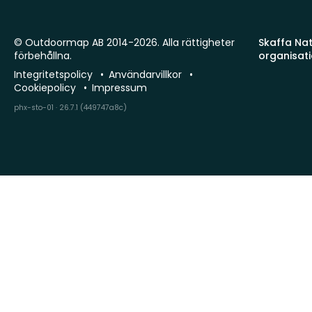
© Outdoormap AB 2014-2026. Alla rättigheter
Skaffa Natu
förbehållna.
organisat
Integritetspolicy
Användarvillkor
Cookiepolicy
Impressum
phx-sto-01 · 26.7.1 (449747a8c)