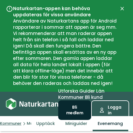
Naturkartan-appen kan behöva
Stän
uppdateras för vissa användare
Användare av Naturkartans app för Android
rapporterar i sommar att appen är seg mm.
Vi rekommenderar att man raderar appen
helt från sin telefon i så fall och laddar ned
igen! Då skall den fungera bättre. Den
befintliga appen skall ersättas av en ny app
efter sommaren. Den gamla appen laddar
all data för hela landet lokalt i appen (för
att klara offline-läge) men det innebär att
den blir för stor för vissa telefoner - då
behöver den raderas och laddas ned igen!
Utforska
Guider
Län
Kommuner
Bli kund
Bli
Logga
medlem
in
Upptäck
Miniguider
Evenemang
Kommuner
Munkedal