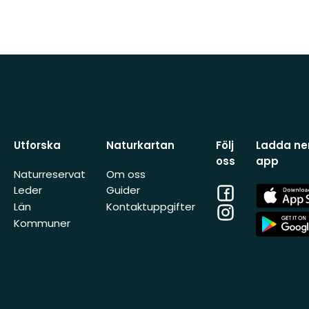
Utforska
Naturkartan
Följ
Ladda ner
oss
app
Naturreservat
Om oss
Facebook
App
Leder
Guider
Store
Län
Kontaktuppgifter
Instagram
App
Kommuner
Store