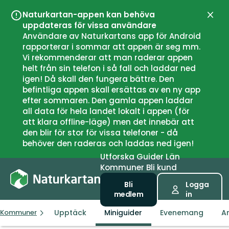
Naturkartan-appen kan behöva
Stän
uppdateras för vissa användare
Användare av Naturkartans app för Android
rapporterar i sommar att appen är seg mm.
Vi rekommenderar att man raderar appen
helt från sin telefon i så fall och laddar ned
igen! Då skall den fungera bättre. Den
befintliga appen skall ersättas av en ny app
efter sommaren. Den gamla appen laddar
all data för hela landet lokalt i appen (för
att klara offline-läge) men det innebär att
den blir för stor för vissa telefoner - då
behöver den raderas och laddas ned igen!
Utforska
Guider
Län
Kommuner
Bli kund
Bli
Logga
medlem
in
Upptäck
Miniguider
Evenemang
Ar
Kommuner
Mora