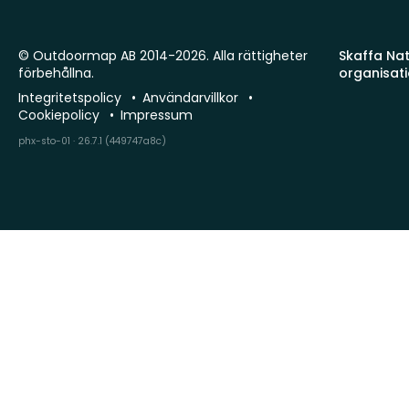
© Outdoormap AB 2014-2026. Alla rättigheter
Skaffa Natu
förbehållna.
organisat
Integritetspolicy
Användarvillkor
Cookiepolicy
Impressum
phx-sto-01 · 26.7.1 (449747a8c)