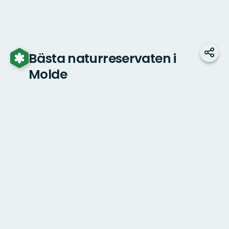
Bästa naturreservaten i
Dela
Molde
Karta