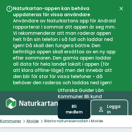
Naturkartan-appen kan behöva
Stän
uppdateras för vissa användare
Användare av Naturkartans app för Android
rapporterar i sommar att appen är seg mm.
Vi rekommenderar att man raderar appen
helt från sin telefon i så fall och laddar ned
igen! Då skall den fungera bättre. Den
befintliga appen skall ersättas av en ny app
efter sommaren. Den gamla appen laddar
all data för hela landet lokalt i appen (för
att klara offline-läge) men det innebär att
den blir för stor för vissa telefoner - då
behöver den raderas och laddas ned igen!
Utforska
Guider
Län
Kommuner
Bli kund
Bli
Logga
medlem
in
Kommuner
Molde
Bästa naturreservaten i Molde