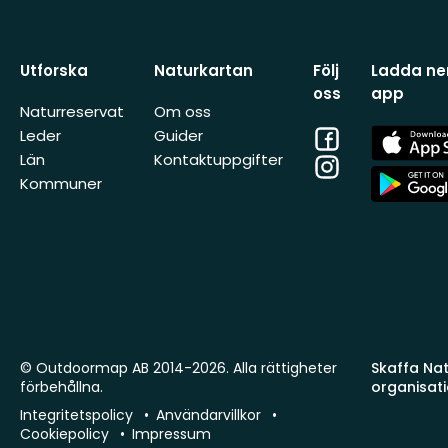
Utforska
Naturkartan
Följ
Ladda ner
oss
app
Naturreservat
Om oss
Facebook
App
Leder
Guider
Store
Län
Kontaktuppgifter
Instagram
App
Kommuner
Store
© Outdoormap AB 2014-2026. Alla rättigheter
Skaffa Natu
förbehållna.
organisat
Integritetspolicy
Användarvillkor
Cookiepolicy
Impressum