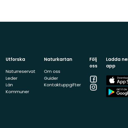
Utforska
Naturkartan
Följ
Ladda ner
oss
app
Naturreservat
Om oss
Facebook
App
Leder
Guider
Store
Län
Kontaktuppgifter
Instagram
App
Kommuner
Store