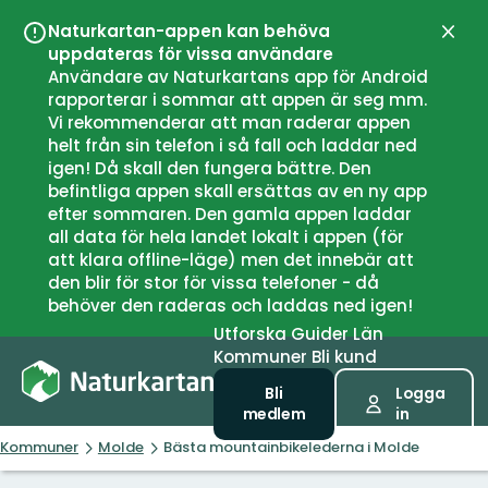
Naturkartan-appen kan behöva
Stän
uppdateras för vissa användare
Användare av Naturkartans app för Android
rapporterar i sommar att appen är seg mm.
Vi rekommenderar att man raderar appen
helt från sin telefon i så fall och laddar ned
igen! Då skall den fungera bättre. Den
befintliga appen skall ersättas av en ny app
efter sommaren. Den gamla appen laddar
all data för hela landet lokalt i appen (för
att klara offline-läge) men det innebär att
den blir för stor för vissa telefoner - då
behöver den raderas och laddas ned igen!
Utforska
Guider
Län
Kommuner
Bli kund
Bli
Logga
medlem
in
Kommuner
Molde
Bästa mountainbikelederna i Molde