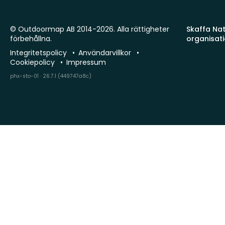
© Outdoormap AB 2014-2026. Alla rättigheter
Skaffa Natu
förbehållna.
organisat
Integritetspolicy
Användarvillkor
Cookiepolicy
Impressum
phx-sto-01 · 26.7.1 (449747a8c)