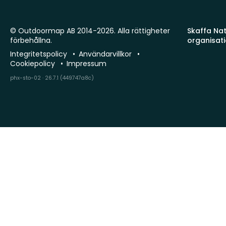
© Outdoormap AB 2014-2026. Alla rättigheter
Skaffa Natu
förbehållna.
organisat
Integritetspolicy
Användarvillkor
Cookiepolicy
Impressum
phx-sto-02 · 26.7.1 (449747a8c)