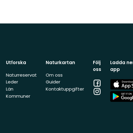
Utforska
Naturkartan
Följ
Ladda ner
oss
app
Naturreservat
Om oss
Facebook
App
Leder
Guider
Store
Län
Kontaktuppgifter
Instagram
App
Kommuner
Store