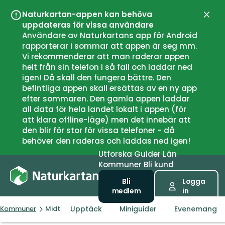
Naturkartan-appen kan behöva
Stän
uppdateras för vissa användare
Användare av Naturkartans app för Android
rapporterar i sommar att appen är seg mm.
Vi rekommenderar att man raderar appen
helt från sin telefon i så fall och laddar ned
igen! Då skall den fungera bättre. Den
befintliga appen skall ersättas av en ny app
efter sommaren. Den gamla appen laddar
all data för hela landet lokalt i appen (för
att klara offline-läge) men det innebär att
den blir för stor för vissa telefoner - då
behöver den raderas och laddas ned igen!
Utforska
Guider
Län
Kommuner
Bli kund
Bli
Logga
medlem
in
Upptäck
Miniguider
Evenemang
Kommuner
Midtre Gauldal