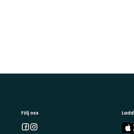
Följ oss
Ladd
Facebook
Instagram
App
Stor