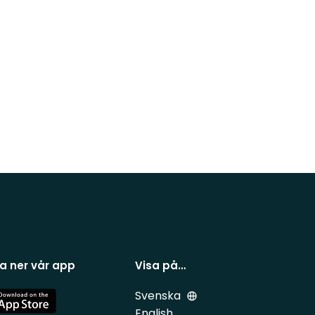
a ner vår app
Visa på…
Svenska
e
English