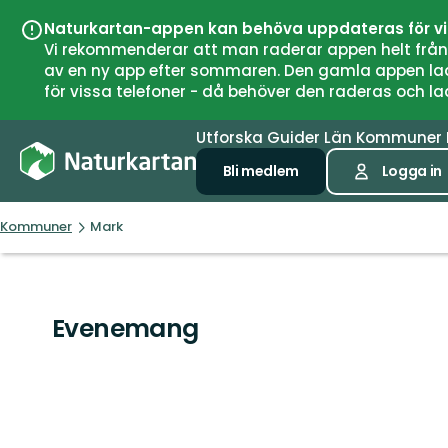
Naturkartan-appen kan behöva uppdateras för v
Vi rekommenderar att man raderar appen helt från si
av en ny app efter sommaren. Den gamla appen laddar
för vissa telefoner - då behöver den raderas och l
Utforska
Guider
Län
Kommuner
Bli medlem
Logga in
Kommuner
Mark
Evenemang