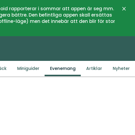
oid rapporterar i sommar att appen är seg mm.
Stän
gera bättre. Den befintliga appen skall ersättas
fline-läge) men det innebär att den blir för stor
äck
Miniguider
Evenemang
Artiklar
Nyheter