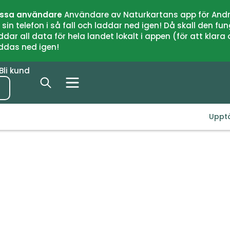
issa användare
Användare av Naturkartans app för Andr
n telefon i så fall och laddar ned igen! Då skall den fun
 all data för hela landet lokalt i appen (för att klara of
addas ned igen!
Bli kund
Uppt