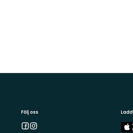
Följ oss
Ladd
Facebook
Instagram
App
Stor