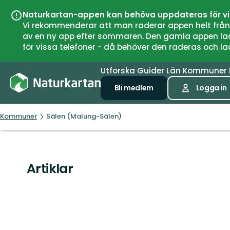
Naturkartan-appen kan behöva uppdateras för v
Vi rekommenderar att man raderar appen helt från si
av en ny app efter sommaren. Den gamla appen laddar
för vissa telefoner - då behöver den raderas och l
Utforska
Guider
Län
Kommuner
Bli medlem
Logga in
Kommuner
Sälen (Malung-Sälen)
Artiklar