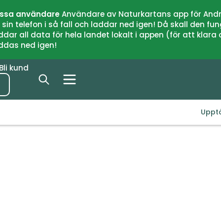
issa användare
Användare av Naturkartans app för Andr
n telefon i så fall och laddar ned igen! Då skall den fun
 all data för hela landet lokalt i appen (för att klara of
addas ned igen!
Bli kund
Uppt