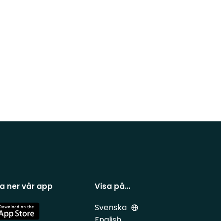
a ner vår app
Visa på…
Svenska
e
English