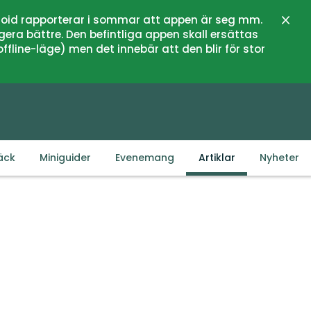
oid rapporterar i sommar att appen är seg mm.
Stän
gera bättre. Den befintliga appen skall ersättas
fline-läge) men det innebär att den blir för stor
äck
Miniguider
Evenemang
Artiklar
Nyheter