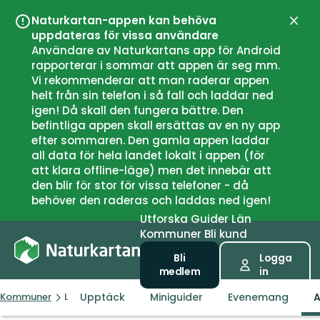
Naturkartan-appen kan behöva
Stän
uppdateras för vissa användare
Användare av Naturkartans app för Android
rapporterar i sommar att appen är seg mm.
Vi rekommenderar att man raderar appen
helt från sin telefon i så fall och laddar ned
igen! Då skall den fungera bättre. Den
befintliga appen skall ersättas av en ny app
efter sommaren. Den gamla appen laddar
all data för hela landet lokalt i appen (för
att klara offline-läge) men det innebär att
den blir för stor för vissa telefoner - då
behöver den raderas och laddas ned igen!
Utforska
Guider
Län
Kommuner
Bli kund
Bli
Logga
medlem
in
Upptäck
Miniguider
Evenemang
A
Kommuner
Ljusdal