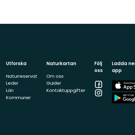
Utforska
Naturkartan
Följ
Ladda ner
oss
app
Naturreservat
Om oss
Facebook
App
Leder
Guider
Store
Län
Kontaktuppgifter
Instagram
App
Kommuner
Store