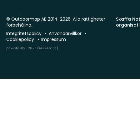
© Outdoormap AB 2014-2026. Alla rättigheter
Skaffa Natu
förbehållna.
organisat
Integritetspolicy
Användarvillkor
Cookiepolicy
Impressum
phx-sto-02 · 26.7.1 (449747a8c)