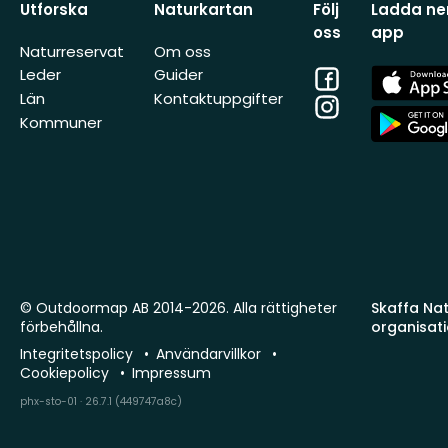
Utforska
Naturkartan
Följ
Ladda ner
oss
app
Naturreservat
Om oss
Facebook
App
Leder
Guider
Store
Län
Kontaktuppgifter
Instagram
App
Kommuner
Store
© Outdoormap AB 2014-2026. Alla rättigheter
Skaffa Natu
förbehållna.
organisat
Integritetspolicy
Användarvillkor
Cookiepolicy
Impressum
phx-sto-01 · 26.7.1 (449747a8c)