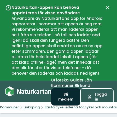
Naturkartan-appen kan behöva
Stän
uppdateras för vissa användare
Användare av Naturkartans app för Android
rapporterar i sommar att appen är seg mm.
Vi rekommenderar att man raderar appen
helt från sin telefon i så fall och laddar ned
igen! Då skall den fungera bättre. Den
befintliga appen skall ersättas av en ny app
efter sommaren. Den gamla appen laddar
all data för hela landet lokalt i appen (för
att klara offline-läge) men det innebär att
den blir för stor för vissa telefoner - då
behöver den raderas och laddas ned igen!
Utforska
Guider
Län
Kommuner
Bli kund
Bli
Logga
medlem
in
Kommuner
Linköping
Bästa cykellederna för cykel och mountain