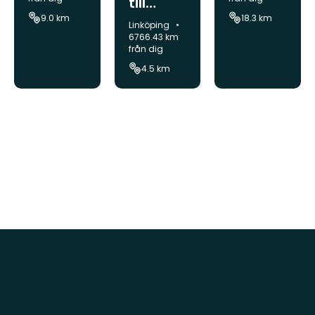
till
till
Tinnerö
9.0 km
18.3 km
eklands
Kommun:
Linköping
eklands
6766.43 km
kapet
från dig
kap
4.5 km