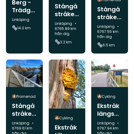
Berg -
Stångå
Stångå
Trädgå
stråket
stråket
rdsföre
Kommun:
Linköping
s norra
Kommun:
s
Linköping
ningen,
Kommun:
Linköping
14.0 km
delar
6765.89 km
central
6767.55 km
Östgöt
från dig
från dig
a delar
aleden
3.2 km
6.5 km
Promenad
Cykling
Stångå
Ekstråk
stråket
längs
Cykling
s södra
Tinnerb
Kommun:
Kommun:
Linköping
Linköping
Ekstråk
delar
äcken
6769.61 km
6767.94 km
från dig
från dig