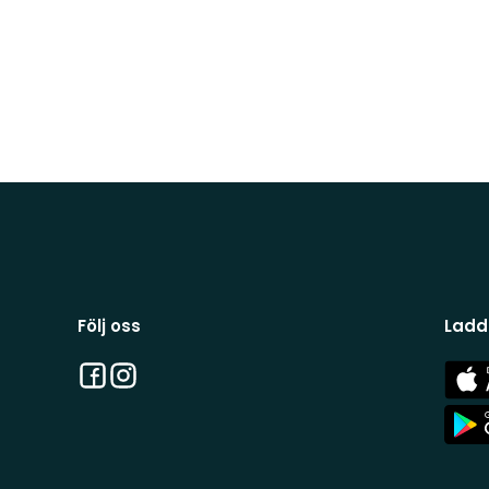
Följ oss
Ladd
Facebook
Instagram
App
Stor
App
Stor