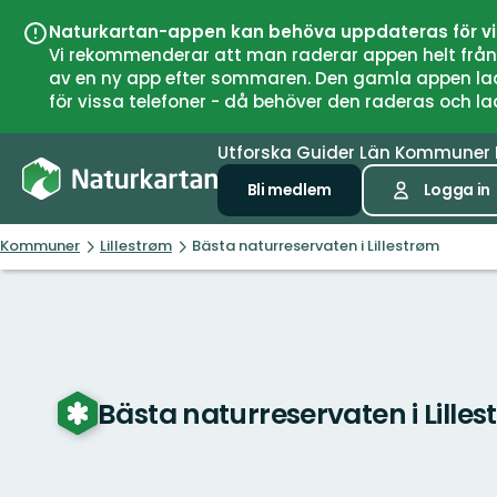
Naturkartan-appen kan behöva uppdateras för v
Vi rekommenderar att man raderar appen helt från si
av en ny app efter sommaren. Den gamla appen laddar
för vissa telefoner - då behöver den raderas och l
Utforska
Guider
Län
Kommuner
Bli medlem
Logga in
Kommuner
Lillestrøm
Bästa naturreservaten i Lillestrøm
Bästa naturreservaten i Lille