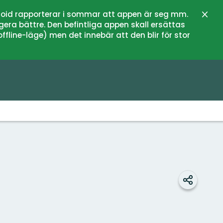
oid rapporterar i sommar att appen är seg mm.
Stän
gera bättre. Den befintliga appen skall ersättas
fline-läge) men det innebär att den blir för stor
Dela