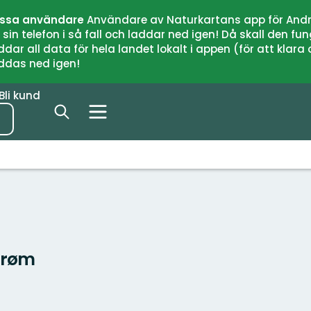
issa användare
Användare av Naturkartans app för Andr
n telefon i så fall och laddar ned igen! Då skall den fun
 all data för hela landet lokalt i appen (för att klara of
addas ned igen!
Bli kund
strøm