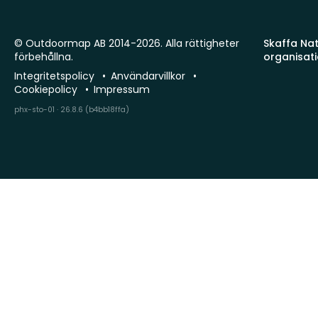
© Outdoormap AB 2014-2026. Alla rättigheter
Skaffa Natu
förbehållna.
organisat
Integritetspolicy
Användarvillkor
Cookiepolicy
Impressum
phx-sto-01 · 26.8.6 (b4bb18ffa)