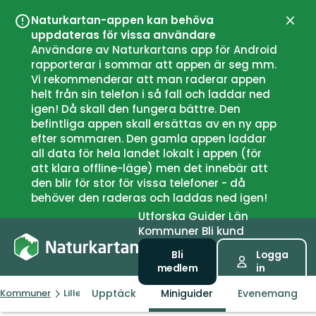
Naturkartan-appen kan behöva
Stän
uppdateras för vissa användare
Användare av Naturkartans app för Android
rapporterar i sommar att appen är seg mm.
Vi rekommenderar att man raderar appen
helt från sin telefon i så fall och laddar ned
igen! Då skall den fungera bättre. Den
befintliga appen skall ersättas av en ny app
efter sommaren. Den gamla appen laddar
all data för hela landet lokalt i appen (för
att klara offline-läge) men det innebär att
den blir för stor för vissa telefoner - då
behöver den raderas och laddas ned igen!
Utforska
Guider
Län
Kommuner
Bli kund
Bli
Logga
medlem
in
Upptäck
Miniguider
Evenemang
Kommuner
Lillehammer