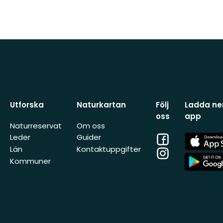
Utforska
Naturkartan
Följ
Ladda ner
oss
app
Naturreservat
Om oss
Facebook
App
Leder
Guider
Store
Län
Kontaktuppgifter
Instagram
App
Kommuner
Store