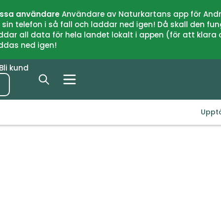
issa användare
Användare av Naturkartans app för Andr
n telefon i så fall och laddar ned igen! Då skall den fun
 all data för hela landet lokalt i appen (för att klara of
addas ned igen!
Bli kund
Uppt