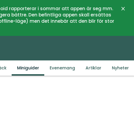
oid rapporterar i sommar att appen är seg mm.
Stän
gera bättre. Den befintliga appen skall ersättas
fline-läge) men det innebär att den blir för stor
äck
Miniguider
Evenemang
Artiklar
Nyheter