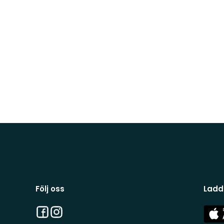
Följ oss
Ladd
Facebook
Instagram
App
Stor