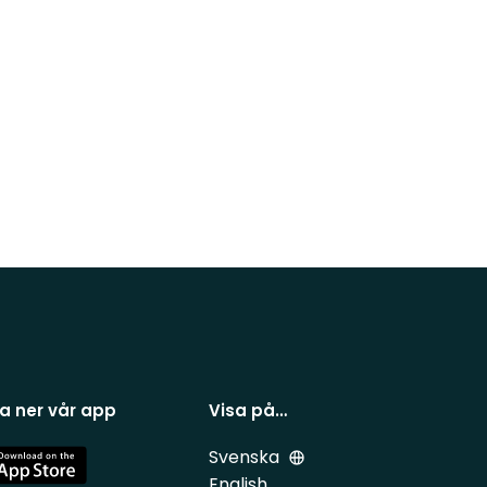
a ner vår app
Visa på…
Svenska
e
English