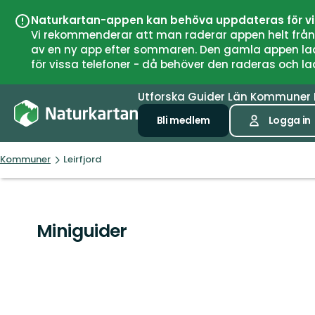
Naturkartan-appen kan behöva uppdateras för v
Vi rekommenderar att man raderar appen helt från si
av en ny app efter sommaren. Den gamla appen laddar
för vissa telefoner - då behöver den raderas och l
Utforska
Guider
Län
Kommuner
Bli medlem
Logga in
Kommuner
Leirfjord
Miniguider