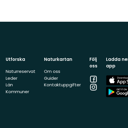
Utforska
Naturkartan
Följ
Ladda ner
oss
app
Naturreservat
Om oss
Facebook
App
Leder
Guider
Store
Län
Kontaktuppgifter
Instagram
App
Kommuner
Store