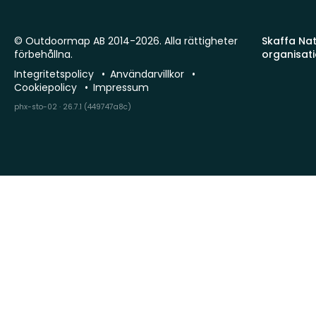
© Outdoormap AB 2014-2026. Alla rättigheter
Skaffa Natu
förbehållna.
organisat
Integritetspolicy
Användarvillkor
Cookiepolicy
Impressum
phx-sto-02 · 26.7.1 (449747a8c)