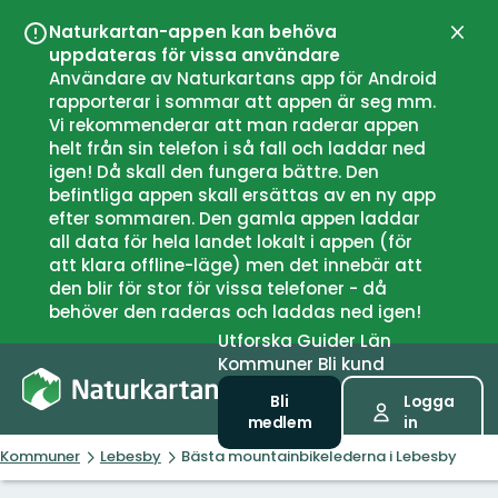
Naturkartan-appen kan behöva
Stän
uppdateras för vissa användare
Användare av Naturkartans app för Android
rapporterar i sommar att appen är seg mm.
Vi rekommenderar att man raderar appen
helt från sin telefon i så fall och laddar ned
igen! Då skall den fungera bättre. Den
befintliga appen skall ersättas av en ny app
efter sommaren. Den gamla appen laddar
all data för hela landet lokalt i appen (för
att klara offline-läge) men det innebär att
den blir för stor för vissa telefoner - då
behöver den raderas och laddas ned igen!
Utforska
Guider
Län
Kommuner
Bli kund
Bli
Logga
medlem
in
Kommuner
Lebesby
Bästa mountainbikelederna i Lebesby