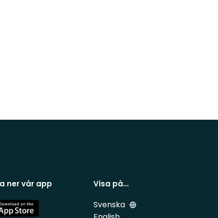
a ner vår app
Visa på…
Svenska
e
English