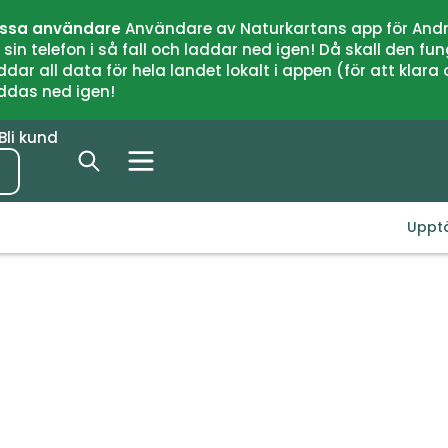
issa användare
Användare av Naturkartans app för Andr
n telefon i så fall och laddar ned igen! Då skall den fun
 all data för hela landet lokalt i appen (för att klara of
addas ned igen!
Bli kund
Uppt