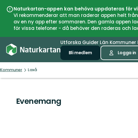
Naturkartan-appen kan behöva uppdateras för v
Vi rekommenderar att man raderar appen helt från si
av en ny app efter sommaren. Den gamla appen laddar
för vissa telefoner - då behöver den raderas och l
Utforska
Guider
Län
Kommuner
Bli medlem
Logga in
Kommuner
Laxå
Evenemang