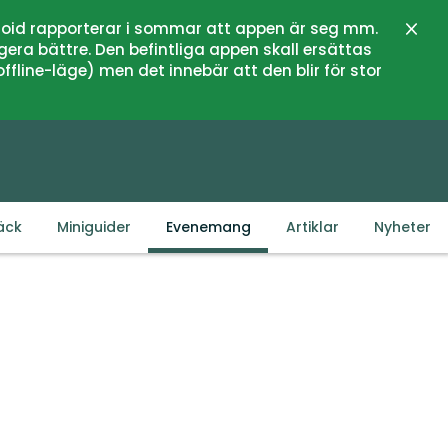
oid rapporterar i sommar att appen är seg mm.
Stän
gera bättre. Den befintliga appen skall ersättas
fline-läge) men det innebär att den blir för stor
äck
Miniguider
Evenemang
Artiklar
Nyheter