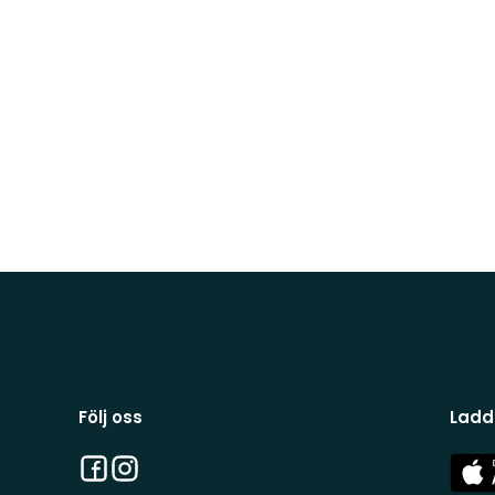
Följ oss
Ladd
Facebook
Instagram
App
Stor