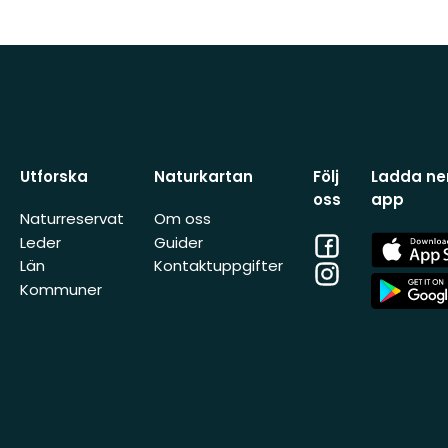
Utforska
Naturkartan
Följ
Ladda ner
oss
app
Naturreservat
Om oss
Facebook
App
Leder
Guider
Store
Län
Kontaktuppgifter
Instagram
App
Kommuner
Store