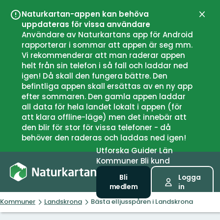
Naturkartan-appen kan behöva
Stän
uppdateras för vissa användare
Användare av Naturkartans app för Android
rapporterar i sommar att appen är seg mm.
Vi rekommenderar att man raderar appen
helt från sin telefon i så fall och laddar ned
igen! Då skall den fungera bättre. Den
befintliga appen skall ersättas av en ny app
efter sommaren. Den gamla appen laddar
all data för hela landet lokalt i appen (för
att klara offline-läge) men det innebär att
den blir för stor för vissa telefoner - då
behöver den raderas och laddas ned igen!
Utforska
Guider
Län
Kommuner
Bli kund
Bli
Logga
medlem
in
Kommuner
Landskrona
Bästa elljusspåren i Landskrona