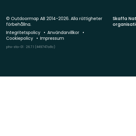
© Outdoormap AB 2014-2026. Alla rättigheter
Skaffa Natu
förbehållna.
organisat
Integritetspolicy
Användarvillkor
Cookiepolicy
Impressum
phx-sto-01 · 26.7.1 (449747a8c)