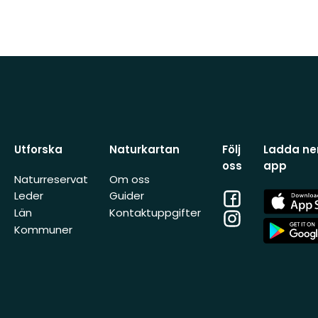
Utforska
Naturkartan
Följ
Ladda ner
oss
app
Naturreservat
Om oss
Facebook
App
Leder
Guider
Store
Län
Kontaktuppgifter
Instagram
App
Kommuner
Store