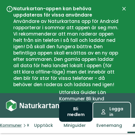
Naturkartan-appen kan behöva
Stän
uppdateras för vissa användare
Användare av Naturkartans app för Android
rapporterar i sommar att appen är seg mm.
Vi rekommenderar att man raderar appen
helt från sin telefon i så fall och laddar ned
igen! Då skall den fungera bättre. Den
befintliga appen skall ersättas av en ny app
efter sommaren. Den gamla appen laddar
all data för hela landet lokalt i appen (för
att klara offline-läge) men det innebär att
den blir för stor för vissa telefoner - då
behöver den raderas och laddas ned igen!
Utforska
Guider
Län
Kommuner
Bli kund
Bli
Logga
medlem
in
Upptäck
Miniguider
Evenemang
A
Kommuner
Kvitsøy