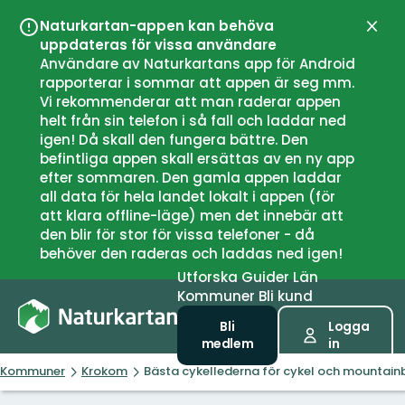
Naturkartan-appen kan behöva
Stän
uppdateras för vissa användare
Användare av Naturkartans app för Android
rapporterar i sommar att appen är seg mm.
Vi rekommenderar att man raderar appen
helt från sin telefon i så fall och laddar ned
igen! Då skall den fungera bättre. Den
befintliga appen skall ersättas av en ny app
efter sommaren. Den gamla appen laddar
all data för hela landet lokalt i appen (för
att klara offline-läge) men det innebär att
den blir för stor för vissa telefoner - då
behöver den raderas och laddas ned igen!
Utforska
Guider
Län
Kommuner
Bli kund
Bli
Logga
medlem
in
Kommuner
Krokom
Bästa cykellederna för cykel och mountainb