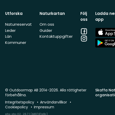
Utforska
Naturkartan
Följ
Ladda ner
oss
app
Naturreservat
Om oss
Facebook
App
Leder
Guider
Store
Län
Kontaktuppgifter
Instagram
App
Kommuner
Store
© Outdoormap AB 2014-2026. Alla rättigheter
Skaffa Natu
förbehållna.
organisat
Integritetspolicy
Användarvillkor
Cookiepolicy
Impressum
phx-sto-02 · 26.7.1 (449747a8c)