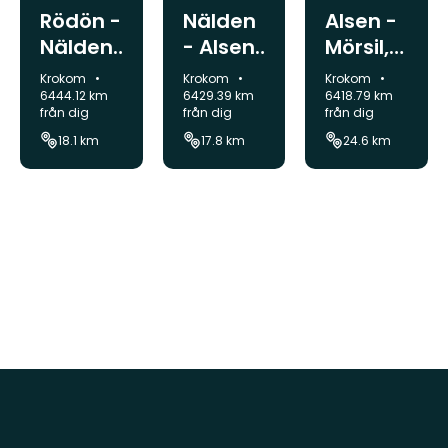
Alsen -
Rödön -
Nälden
Mörsil,
Nälden,
- Alsen,
cykling
cykling
cykling
Kommun:
Kommun:
Kommun:
Krokom
Krokom
Krokom
6418.79 km
6444.12 km
6429.39 km
från dig
från dig
från dig
24.6 km
18.1 km
17.8 km