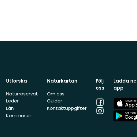
Utforska
Naturkartan
Följ
Ladda ner
oss
app
Naturreservat
Om oss
Facebook
App
Leder
Guider
Store
Län
Kontaktuppgifter
Instagram
App
Kommuner
Store