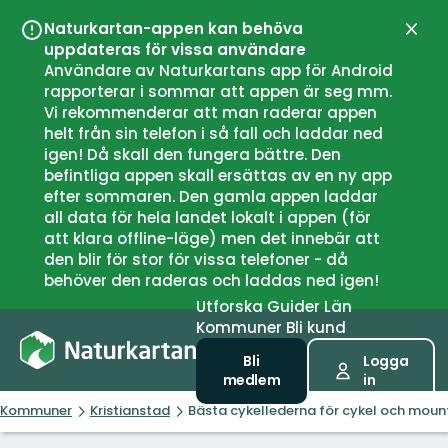
Naturkartan-appen kan behöva
Stän
uppdateras för vissa användare
Användare av Naturkartans app för Android
rapporterar i sommar att appen är seg mm.
Vi rekommenderar att man raderar appen
helt från sin telefon i så fall och laddar ned
igen! Då skall den fungera bättre. Den
befintliga appen skall ersättas av en ny app
efter sommaren. Den gamla appen laddar
all data för hela landet lokalt i appen (för
att klara offline-läge) men det innebär att
den blir för stor för vissa telefoner - då
behöver den raderas och laddas ned igen!
Utforska
Guider
Län
Kommuner
Bli kund
Bli
Logga
medlem
in
Kommuner
Kristianstad
Bästa cykellederna för cykel och mounta