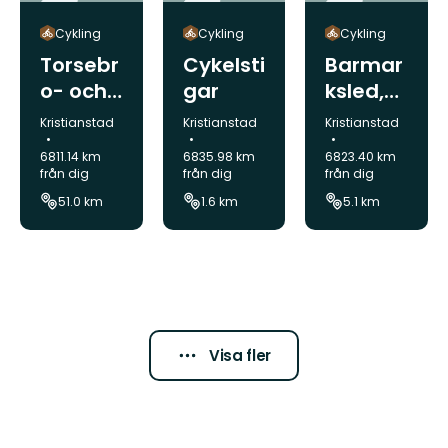
Cykling
Cykling
Cykling
Torsebr
Cykelsti
Barmar
o- och
gar
ksled,
Nävling
Bökenä
Kommun:
Kommun:
Kommun:
Kristianstad
Kristianstad
Kristianstad
eåsture
set
6811.14 km
6835.98 km
6823.40 km
n
från dig
från dig
från dig
51.0 km
1.6 km
5.1 km
Visa fler