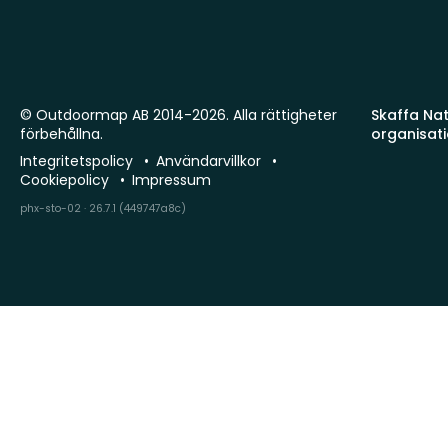
© Outdoormap AB 2014-2026. Alla rättigheter
Skaffa Natu
förbehållna.
organisat
Integritetspolicy
Användarvillkor
Cookiepolicy
Impressum
phx-sto-02 · 26.7.1 (449747a8c)