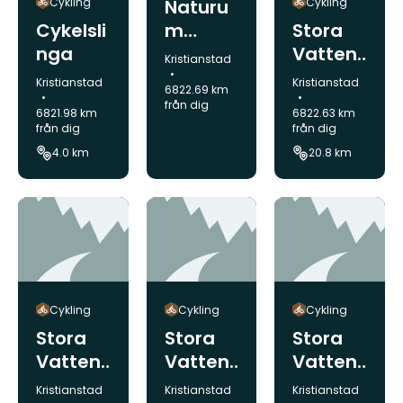
Cykling
Cykling
Naturu
Cykelsli
Stora
m
nga
Vattenr
Vattenr
Kommun:
Kristianstad
iketrun
iket
Kommun:
Kommun:
Kristianstad
Kristianstad
6822.69 km
dan
från dig
6821.98 km
6822.63 km
Åhus -
från dig
från dig
naturu
4.0 km
20.8 km
m
Cykling
Cykling
Cykling
Stora
Stora
Stora
Vattenr
Vattenr
Vattenr
iketrun
iketrun
iketrun
Kommun:
Kommun:
Kommun:
Kristianstad
Kristianstad
Kristianstad