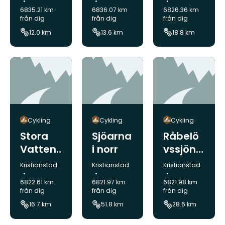
dan
dan
dan
6835.21 km
6836.07 km
6826.36 km
Nyehus
Magleh
Everöd
från dig
från dig
från dig
en -
em -
-
12.0 km
13.6 km
18.8 km
Åhus
Nyehus
Magleh
en
em
Cykling
Cykling
Cykling
Stora
Sjöarna
Råbelö
Vattenr
i norr
vssjön
iketrun
runt
Kommun:
Kommun:
Kommun:
Kristianstad
Kristianstad
Kristianstad
dan
6822.61 km
6821.97 km
6821.98 km
naturu
från dig
från dig
från dig
m -
16.7 km
51.8 km
28.6 km
Everöd