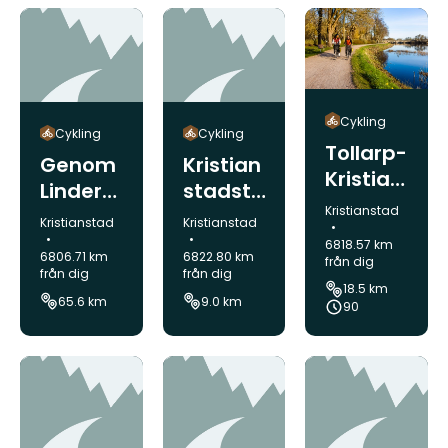
Cykling
Cykling
Cykling
Tollarp-
Genom
Kristian
Kristian
Linderö
stadstu
stad,
Kommun:
Kristianstad
dsåsen
ren
Kommun:
Kommun:
Kristianstad
Kristianstad
etapp
s
6818.57 km
7,
6806.71 km
6822.80 km
från dig
skogar
från dig
från dig
Cykelle
18.5 km
65.6 km
9.0 km
den
90
Skåne
103