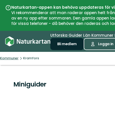
Naturkartan-appen kan behöva uppdateras för v
Vi rekommenderar att man raderar appen helt från si
av en ny app efter sommaren. Den gamla appen laddar
för vissa telefoner - då behöver den raderas och l
Utforska
Guider
Län
Kommuner
Bli medlem
Logga in
Kommuner
Kramfors
Miniguider