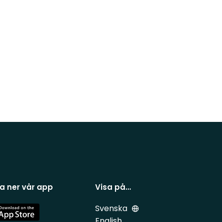
a ner vår app
Visa på…
Svenska
e
English