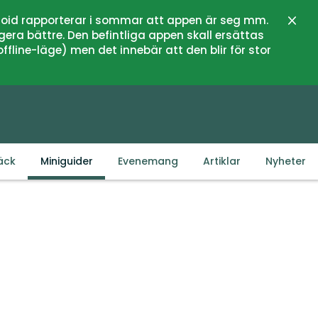
oid rapporterar i sommar att appen är seg mm.
Stän
gera bättre. Den befintliga appen skall ersättas
fline-läge) men det innebär att den blir för stor
äck
Miniguider
Evenemang
Artiklar
Nyheter