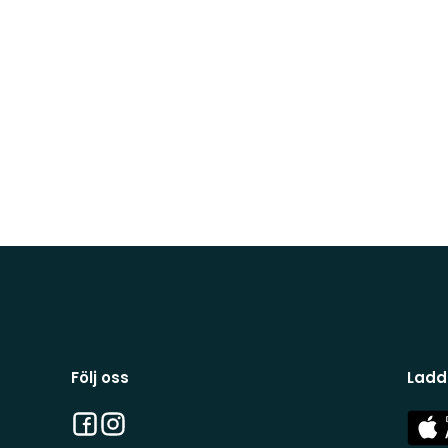
Följ oss
Ladd
Facebook
Instagram
App
Stor