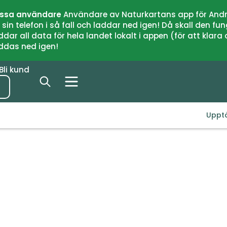
issa användare
Användare av Naturkartans app för Andr
n telefon i så fall och laddar ned igen! Då skall den fun
 all data för hela landet lokalt i appen (för att klara of
addas ned igen!
Bli kund
Uppt