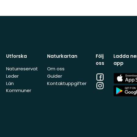
Utforska
Naturkartan
Följ
Ladda ner
oss
app
Naturreservat
Om oss
Facebook
App
Leder
Guider
Store
Län
Kontaktuppgifter
Instagram
App
Kommuner
Store