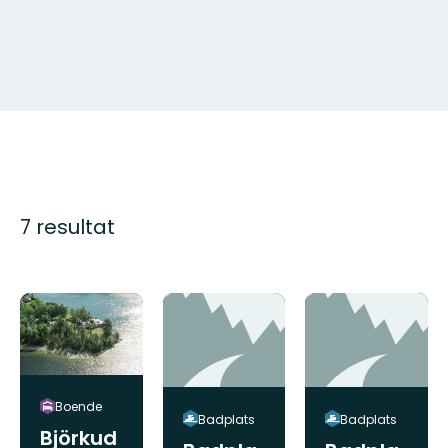
7 resultat
Boende
Badplats
Badplats
Björkud