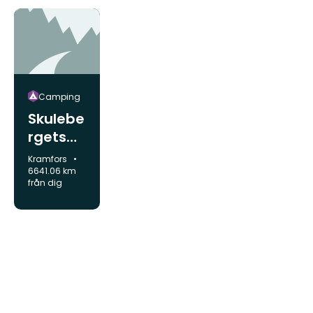
Norastr
öm
Camping
Skulebe
rgets
Havsca
Kommun:
Kramfors
mping,
6641.06 km
från dig
Veåsan
d