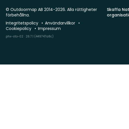
© Outdoormap AB 2014-2026. Alla rättigheter
Skaffa Natu
förbehållna.
organisat
Integritetspolicy
Användarvillkor
Cookiepolicy
Impressum
phx-sto-02 · 26.7.1 (449747a8c)