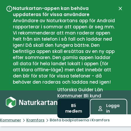
Naturkartan-appen kan behöva
Stän
uppdateras för vissa användare
Användare av Naturkartans app för Android
rapporterar i sommar att appen är seg mm.
Vi rekommenderar att man raderar appen
helt från sin telefon i så fall och laddar ned
igen! Då skall den fungera bättre. Den
befintliga appen skall ersättas av en ny app
efter sommaren. Den gamla appen laddar
all data för hela landet lokalt i appen (för
att klara offline-läge) men det innebär att
den blir för stor för vissa telefoner - då
behöver den raderas och laddas ned igen!
Utforska
Guider
Län
Kommuner
Bli kund
Bli
Logga
medlem
in
Kommuner
Kramfors
Bästa badplatserna i Kramfors