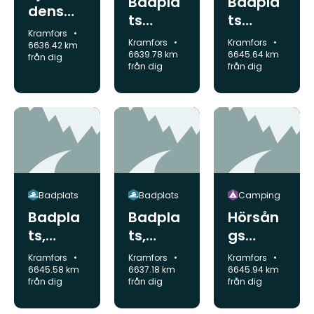
Badpla
Badpla
dens
ts
ts
Hotell &
Kommun:
Kramfors
Gällsta
Kälsvik
Kommun:
Kommun:
Kramfors
Kramfors
Restaur
6636.42 km
sjön
en
6639.78 km
6645.64 km
från dig
ang
från dig
från dig
Badplats
Badplats
Camping
Badpla
Badpla
Hörsån
ts,
ts,
gs
Fjärdbo
Mäjasjö
Campi
Kommun:
Kommun:
Kommun:
Kramfors
Kramfors
Kramfors
tten
n
ng och
6645.58 km
6637.18 km
6645.94 km
från dig
från dig
från dig
havsba
d,