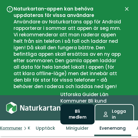
Naturkartan-appen kan behöva
Stän
uppdateras för vissa användare
Användare av Naturkartans app för Android
rapporterar i sommar att appen är seg mm.
Vi rekommenderar att man raderar appen
helt från sin telefon i så fall och laddar ned
igen! Då skall den fungera bättre. Den
befintliga appen skall ersättas av en ny app
efter sommaren. Den gamla appen laddar
all data för hela landet lokalt i appen (för
att klara offline-läge) men det innebär att
den blir för stor för vissa telefoner - då
behöver den raderas och laddas ned igen!
Utforska
Guider
Län
Kommuner
Bli kund
Bli
Logga
medlem
in
Upptäck
Miniguider
Evenemang
Kommuner
Kragerø