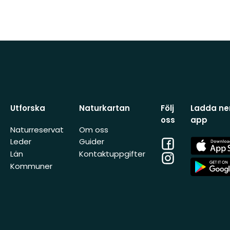
Utforska
Naturkartan
Följ
Ladda ner
oss
app
Naturreservat
Om oss
Facebook
App
Leder
Guider
Store
Län
Kontaktuppgifter
Instagram
App
Kommuner
Store