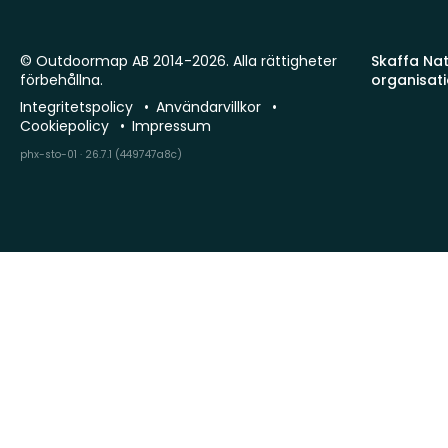
© Outdoormap AB 2014-2026. Alla rättigheter
Skaffa Natu
förbehållna.
organisat
Integritetspolicy
Användarvillkor
Cookiepolicy
Impressum
phx-sto-01 · 26.7.1 (449747a8c)