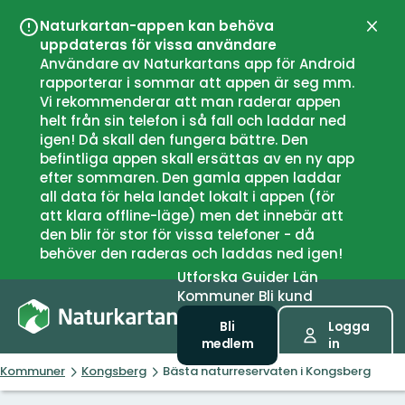
Naturkartan-appen kan behöva
Stän
uppdateras för vissa användare
Användare av Naturkartans app för Android
rapporterar i sommar att appen är seg mm.
Vi rekommenderar att man raderar appen
helt från sin telefon i så fall och laddar ned
igen! Då skall den fungera bättre. Den
befintliga appen skall ersättas av en ny app
efter sommaren. Den gamla appen laddar
all data för hela landet lokalt i appen (för
att klara offline-läge) men det innebär att
den blir för stor för vissa telefoner - då
behöver den raderas och laddas ned igen!
Utforska
Guider
Län
Kommuner
Bli kund
Bli
Logga
medlem
in
Kommuner
Kongsberg
Bästa naturreservaten i Kongsberg