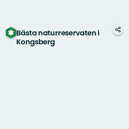
Bästa naturreservaten i
Dela
Kongsberg
Karta