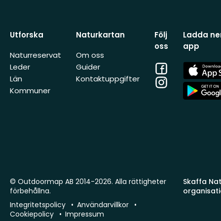
Utforska
Naturkartan
Följ
Ladda ner
oss
app
Naturreservat
Om oss
Facebook
App
Leder
Guider
Store
Län
Kontaktuppgifter
Instagram
App
Kommuner
Store
© Outdoormap AB 2014-2026. Alla rättigheter
Skaffa Natu
förbehållna.
organisat
Integritetspolicy
Användarvillkor
Cookiepolicy
Impressum