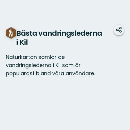
Bästa vandringslederna
Dela
i Kil
Naturkartan samlar de
vandringslederna i Kil som är
populärast bland våra användare.
Karta