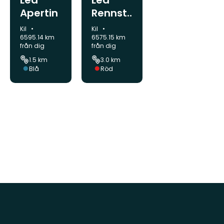
Led
Led
Apertin
Rennst
adsnip
Kommun:
Kommun:
Kil
Kil
an
6595.14 km
6575.15 km
från dig
från dig
1.5 km
3.0 km
Svårighetsgrad:
Svårighetsgrad:
Blå
Röd