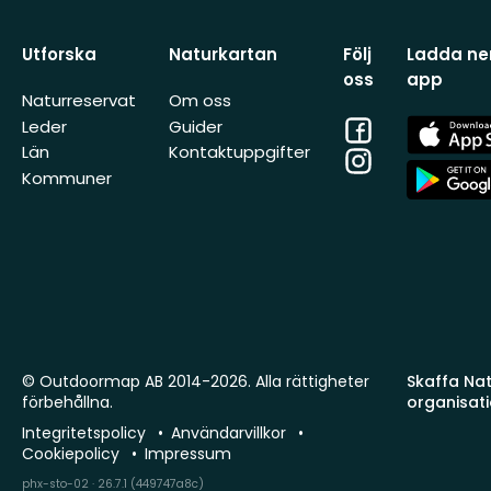
Utforska
Naturkartan
Följ
Ladda ner
oss
app
Naturreservat
Om oss
Facebook
App
Leder
Guider
Store
Län
Kontaktuppgifter
Instagram
App
Kommuner
Store
© Outdoormap AB 2014-2026. Alla rättigheter
Skaffa Natu
förbehållna.
organisat
Integritetspolicy
Användarvillkor
Cookiepolicy
Impressum
phx-sto-02 · 26.7.1 (449747a8c)