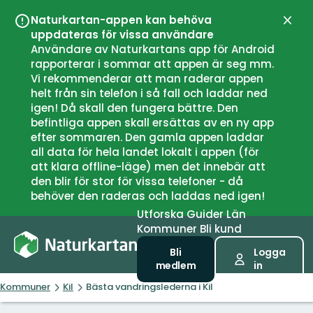
Naturkartan-appen kan behöva
Stän
uppdateras för vissa användare
Användare av Naturkartans app för Android
rapporterar i sommar att appen är seg mm.
Vi rekommenderar att man raderar appen
helt från sin telefon i så fall och laddar ned
igen! Då skall den fungera bättre. Den
befintliga appen skall ersättas av en ny app
efter sommaren. Den gamla appen laddar
all data för hela landet lokalt i appen (för
att klara offline-läge) men det innebär att
den blir för stor för vissa telefoner - då
behöver den raderas och laddas ned igen!
Utforska
Guider
Län
Kommuner
Bli kund
Bli
Logga
medlem
in
Kommuner
Kil
Bästa vandringslederna i Kil