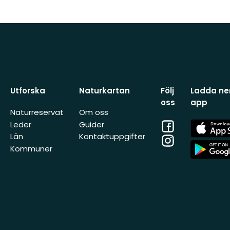
Utforska
Naturkartan
Följ
Ladda ner
oss
app
Naturreservat
Om oss
Facebook
App
Leder
Guider
Store
Län
Kontaktuppgifter
Instagram
App
Kommuner
Store