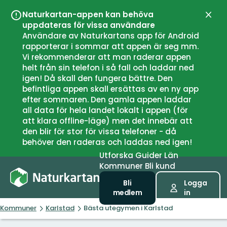
Naturkartan-appen kan behöva
Stän
uppdateras för vissa användare
Användare av Naturkartans app för Android
rapporterar i sommar att appen är seg mm.
Vi rekommenderar att man raderar appen
helt från sin telefon i så fall och laddar ned
igen! Då skall den fungera bättre. Den
befintliga appen skall ersättas av en ny app
efter sommaren. Den gamla appen laddar
all data för hela landet lokalt i appen (för
att klara offline-läge) men det innebär att
den blir för stor för vissa telefoner - då
behöver den raderas och laddas ned igen!
Utforska
Guider
Län
Kommuner
Bli kund
Bli
Logga
medlem
in
Kommuner
Karlstad
Bästa utegymen i Karlstad