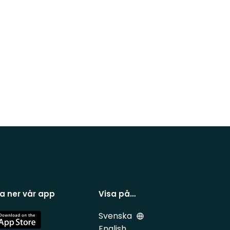
a ner vår app
Visa på…
Svenska
e
English