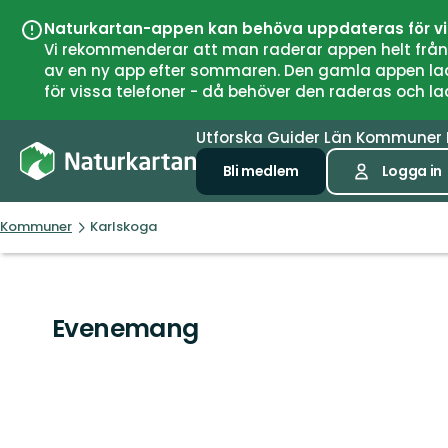
Naturkartan-appen kan behöva uppdateras för v
Vi rekommenderar att man raderar appen helt från si
av en ny app efter sommaren. Den gamla appen laddar
för vissa telefoner - då behöver den raderas och l
Utforska
Guider
Län
Kommuner
Bli medlem
Logga in
Kommuner
Karlskoga
Evenemang