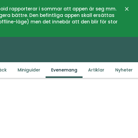
oid rapporterar i sommar att appen är seg mm.
Stän
gera bättre. Den befintliga appen skall ersättas
fline-läge) men det innebär att den blir för stor
äck
Miniguider
Evenemang
Artiklar
Nyheter