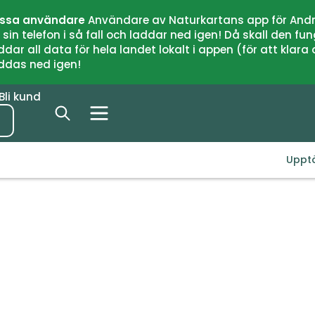
issa användare
Användare av Naturkartans app för Andr
n telefon i så fall och laddar ned igen! Då skall den fun
 all data för hela landet lokalt i appen (för att klara of
addas ned igen!
Bli kund
Uppt