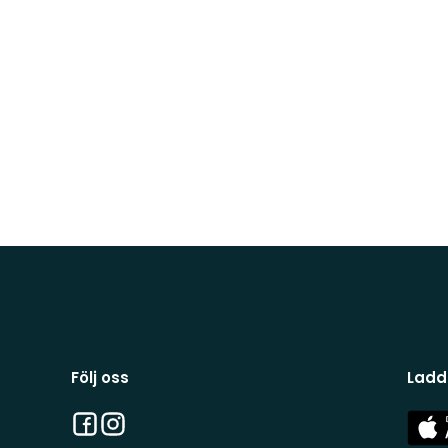
Följ oss
Ladd
Facebook
Instagram
App
Stor