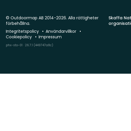
© Outdoormap AB 2014-2026. Alla rättigheter
Skaffa Natu
förbehållna.
organisat
Integritetspolicy
Användarvillkor
Cookiepolicy
Impressum
phx-sto-01 · 26.7.1 (449747a8c)