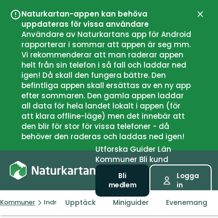
Naturkartan-appen kan behöva
Stän
uppdateras för vissa användare
Användare av Naturkartans app för Android
rapporterar i sommar att appen är seg mm.
Vi rekommenderar att man raderar appen
helt från sin telefon i så fall och laddar ned
igen! Då skall den fungera bättre. Den
befintliga appen skall ersättas av en ny app
efter sommaren. Den gamla appen laddar
all data för hela landet lokalt i appen (för
att klara offline-läge) men det innebär att
den blir för stor för vissa telefoner - då
behöver den raderas och laddas ned igen!
Utforska
Guider
Län
Kommuner
Bli kund
Bli
Logga
medlem
in
Upptäck
Miniguider
Evenemang
Kommuner
Indre Østfold