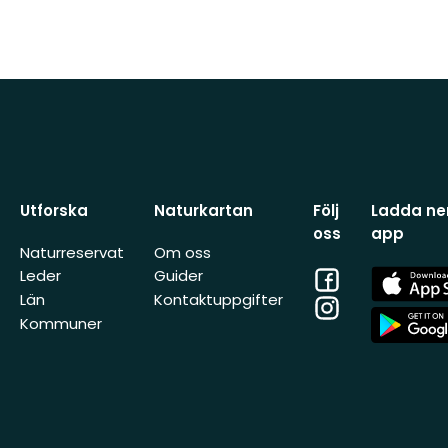
Utforska
Naturkartan
Följ
Ladda ner
oss
app
Naturreservat
Om oss
Facebook
App
Leder
Guider
Store
Län
Kontaktuppgifter
Instagram
App
Kommuner
Store