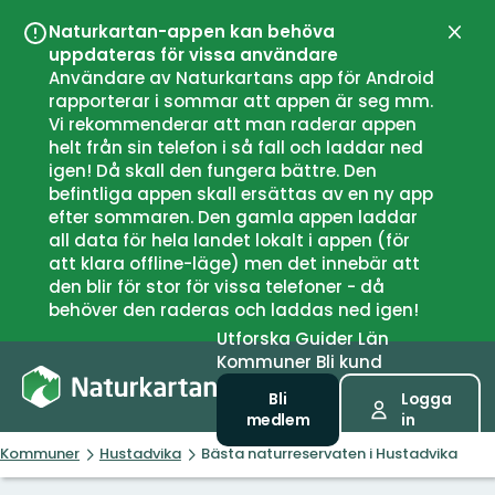
Naturkartan-appen kan behöva
Stän
uppdateras för vissa användare
Användare av Naturkartans app för Android
rapporterar i sommar att appen är seg mm.
Vi rekommenderar att man raderar appen
helt från sin telefon i så fall och laddar ned
igen! Då skall den fungera bättre. Den
befintliga appen skall ersättas av en ny app
efter sommaren. Den gamla appen laddar
all data för hela landet lokalt i appen (för
att klara offline-läge) men det innebär att
den blir för stor för vissa telefoner - då
behöver den raderas och laddas ned igen!
Utforska
Guider
Län
Kommuner
Bli kund
Bli
Logga
medlem
in
Kommuner
Hustadvika
Bästa naturreservaten i Hustadvika