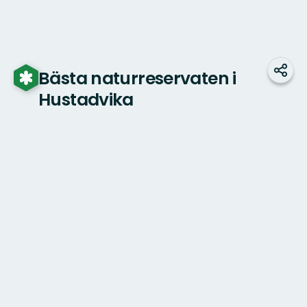
Bästa naturreservaten i
Dela
Hustadvika
Karta