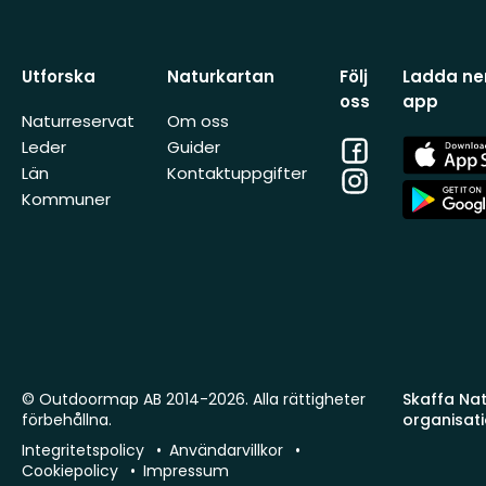
Utforska
Naturkartan
Följ
Ladda ner
oss
app
Naturreservat
Om oss
Facebook
App
Leder
Guider
Store
Län
Kontaktuppgifter
Instagram
App
Kommuner
Store
© Outdoormap AB 2014-2026. Alla rättigheter
Skaffa Natu
förbehållna.
organisat
Integritetspolicy
Användarvillkor
Cookiepolicy
Impressum