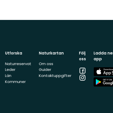
Utforska
Naturkartan
Följ
Ladda ner
oss
app
Naturreservat
Om oss
Facebook
App
Leder
Guider
Store
Län
Kontaktuppgifter
Instagram
App
Kommuner
Store