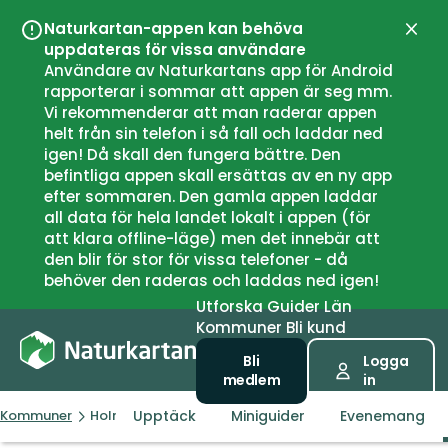
Naturkartan-appen kan behöva
Stän
uppdateras för vissa användare
Användare av Naturkartans app för Android
rapporterar i sommar att appen är seg mm.
Vi rekommenderar att man raderar appen
helt från sin telefon i så fall och laddar ned
igen! Då skall den fungera bättre. Den
befintliga appen skall ersättas av en ny app
efter sommaren. Den gamla appen laddar
all data för hela landet lokalt i appen (för
att klara offline-läge) men det innebär att
den blir för stor för vissa telefoner - då
behöver den raderas och laddas ned igen!
Utforska
Guider
Län
Kommuner
Bli kund
Bli
Logga
medlem
in
Upptäck
Miniguider
Evenemang
Kommuner
Holmestrand