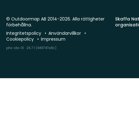
© Outdoormap AB 2014-2026. Alla rättigheter
Skaffa Natu
förbehållna.
organisat
Integritetspolicy
Användarvillkor
Cookiepolicy
Impressum
phx-sto-01 · 26.7.1 (449747a8c)