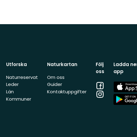
Utforska
Naturkartan
Följ
Ladda ner
oss
app
Naturreservat
Om oss
Facebook
App
Leder
Guider
Store
Län
Kontaktuppgifter
Instagram
App
Kommuner
Store