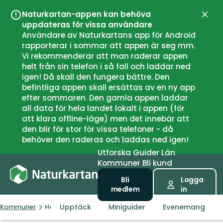
Naturkartan-appen kan behöva
Stän
uppdateras för vissa användare
Användare av Naturkartans app för Android
rapporterar i sommar att appen är seg mm.
Vi rekommenderar att man raderar appen
helt från sin telefon i så fall och laddar ned
igen! Då skall den fungera bättre. Den
befintliga appen skall ersättas av en ny app
efter sommaren. Den gamla appen laddar
all data för hela landet lokalt i appen (för
att klara offline-läge) men det innebär att
den blir för stor för vissa telefoner - då
behöver den raderas och laddas ned igen!
Utforska
Guider
Län
Kommuner
Bli kund
Bli
Logga
medlem
in
Upptäck
Miniguider
Evenemang
Kommuner
Höganäs