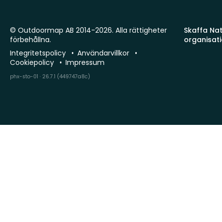
© Outdoormap AB 2014-2026. Alla rättigheter
Skaffa Natu
förbehållna.
organisat
Integritetspolicy
Användarvillkor
Cookiepolicy
Impressum
phx-sto-01 · 26.7.1 (449747a8c)