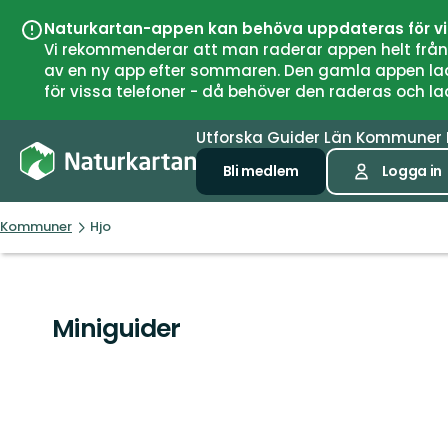
Naturkartan-appen kan behöva uppdateras för v
Vi rekommenderar att man raderar appen helt från si
av en ny app efter sommaren. Den gamla appen laddar
för vissa telefoner - då behöver den raderas och l
Utforska
Guider
Län
Kommuner
Bli medlem
Logga in
Kommuner
Hjo
Miniguider