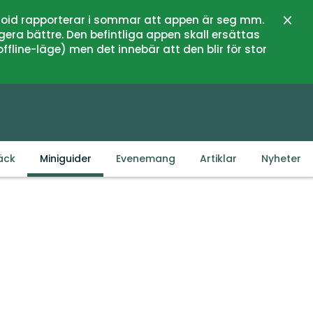
oid rapporterar i sommar att appen är seg mm.
Stän
gera bättre. Den befintliga appen skall ersättas
fline-läge) men det innebär att den blir för stor
äck
Miniguider
Evenemang
Artiklar
Nyheter