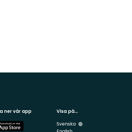
a ner vår app
Visa på…
Svenska
e
English