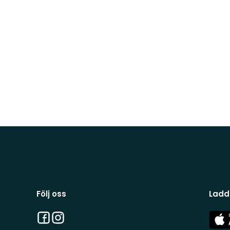
Följ oss
Ladd
Facebook
Instagram
App
Stor