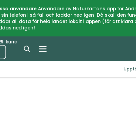
issa användare
Användare av Naturkartans app för Andr
n telefon i så fall och laddar ned igen! Då skall den fun
 all data för hela landet lokalt i appen (för att klara of
addas ned igen!
Bli kund
Uppt