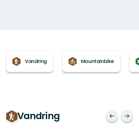
Kategorier
Vandring
Mountainbike
Vandring