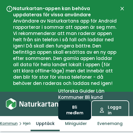
Naturkartan-appen kan behöva
Stän
uppdateras för vissa användare
Användare av Naturkartans app för Android
rapporterar i sommar att appen är seg mm.
Vi rekommenderar att man raderar appen
helt från sin telefon i så fall och laddar ned
igen! Då skall den fungera bättre. Den
befintliga appen skall ersättas av en ny app
efter sommaren. Den gamla appen laddar
all data för hela landet lokalt i appen (för
att klara offline-läge) men det innebär att
den blir för stor för vissa telefoner - då
behöver den raderas och laddas ned igen!
Utforska
Guider
Län
Kommuner
Bli kund
Bli
Logga
medlem
in
Upptäck
Miniguider
Evenemang
Kommun
Hjelmeland