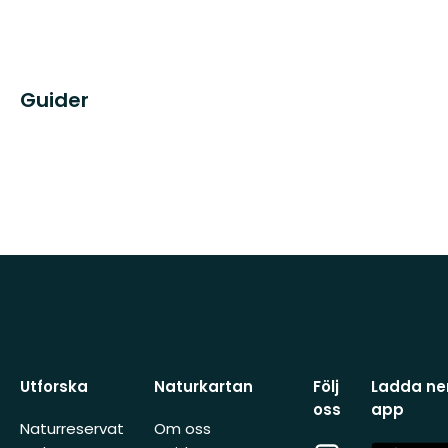
Guider
Utforska
Naturkartan
Följ
Ladda ner
oss
app
Naturreservat
Om oss