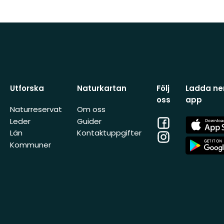
Utforska
Naturkartan
Följ
Ladda ner
oss
app
Naturreservat
Om oss
Facebook
App
Leder
Guider
Store
Län
Kontaktuppgifter
Instagram
App
Kommuner
Store