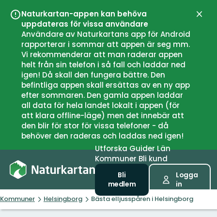
Naturkartan-appen kan behöva
Stän
uppdateras för vissa användare
Användare av Naturkartans app för Android
rapporterar i sommar att appen är seg mm.
Vi rekommenderar att man raderar appen
helt från sin telefon i så fall och laddar ned
igen! Då skall den fungera bättre. Den
befintliga appen skall ersättas av en ny app
efter sommaren. Den gamla appen laddar
all data för hela landet lokalt i appen (för
att klara offline-läge) men det innebär att
den blir för stor för vissa telefoner - då
behöver den raderas och laddas ned igen!
Utforska
Guider
Län
Kommuner
Bli kund
Bli
Logga
medlem
in
Kommuner
Helsingborg
Bästa elljusspåren i Helsingborg