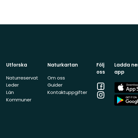
Utforska
Naturkartan
Följ
Ladda ner
oss
app
Naturreservat
Om oss
Facebook
App
Leder
Guider
Store
Län
Kontaktuppgifter
Instagram
App
Kommuner
Store