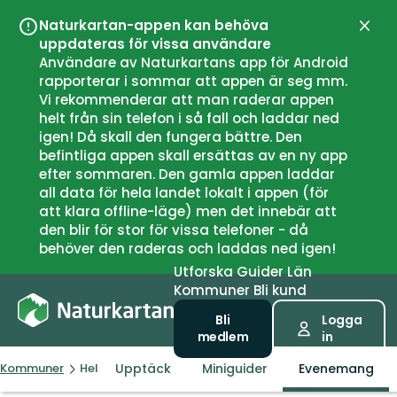
Naturkartan-appen kan behöva
Stän
uppdateras för vissa användare
Användare av Naturkartans app för Android
rapporterar i sommar att appen är seg mm.
Vi rekommenderar att man raderar appen
helt från sin telefon i så fall och laddar ned
igen! Då skall den fungera bättre. Den
befintliga appen skall ersättas av en ny app
efter sommaren. Den gamla appen laddar
all data för hela landet lokalt i appen (för
att klara offline-läge) men det innebär att
den blir för stor för vissa telefoner - då
behöver den raderas och laddas ned igen!
Utforska
Guider
Län
Kommuner
Bli kund
Bli
Logga
medlem
in
Upptäck
Miniguider
Evenemang
Kommuner
Helsingborg