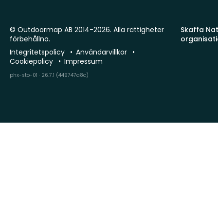
© Outdoormap AB 2014-2026. Alla rättigheter
Skaffa Natu
förbehållna.
organisat
Integritetspolicy
Användarvillkor
Cookiepolicy
Impressum
phx-sto-01 · 26.7.1 (449747a8c)