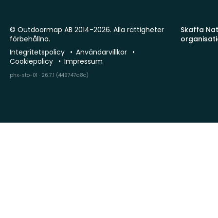
© Outdoormap AB 2014-2026. Alla rättigheter
Skaffa Natu
förbehållna.
organisat
Integritetspolicy
Användarvillkor
Cookiepolicy
Impressum
phx-sto-01 · 26.7.1 (449747a8c)