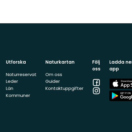
Utforska
Naturkartan
Följ
Ladda ner
oss
app
Naturreservat
Om oss
Facebook
App
Leder
Guider
Store
Län
Kontaktuppgifter
Instagram
App
Kommuner
Store