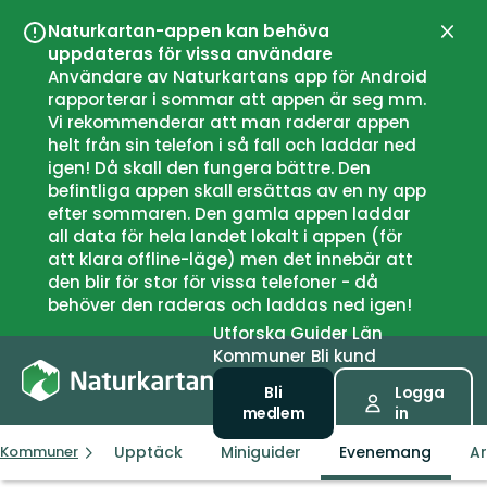
Naturkartan-appen kan behöva
Stän
uppdateras för vissa användare
Användare av Naturkartans app för Android
rapporterar i sommar att appen är seg mm.
Vi rekommenderar att man raderar appen
helt från sin telefon i så fall och laddar ned
igen! Då skall den fungera bättre. Den
befintliga appen skall ersättas av en ny app
efter sommaren. Den gamla appen laddar
all data för hela landet lokalt i appen (för
att klara offline-läge) men det innebär att
den blir för stor för vissa telefoner - då
behöver den raderas och laddas ned igen!
Utforska
Guider
Län
Kommuner
Bli kund
Bli
Logga
medlem
in
Upptäck
Miniguider
Evenemang
Ar
Kommuner
Heby