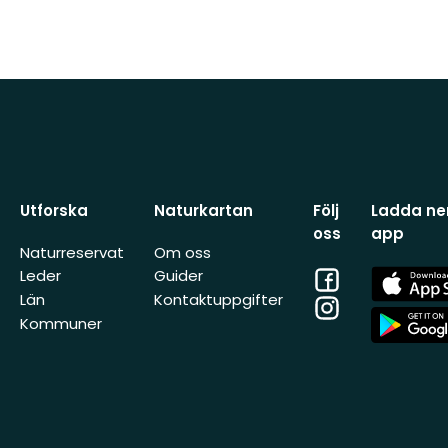
Utforska
Naturkartan
Följ
Ladda ner
oss
app
Naturreservat
Om oss
Facebook
App
Leder
Guider
Store
Län
Kontaktuppgifter
Instagram
App
Kommuner
Store