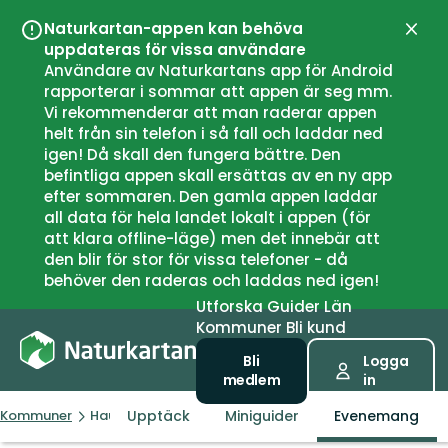
Naturkartan-appen kan behöva
Stän
uppdateras för vissa användare
Användare av Naturkartans app för Android
rapporterar i sommar att appen är seg mm.
Vi rekommenderar att man raderar appen
helt från sin telefon i så fall och laddar ned
igen! Då skall den fungera bättre. Den
befintliga appen skall ersättas av en ny app
efter sommaren. Den gamla appen laddar
all data för hela landet lokalt i appen (för
att klara offline-läge) men det innebär att
den blir för stor för vissa telefoner - då
behöver den raderas och laddas ned igen!
Utforska
Guider
Län
Kommuner
Bli kund
Bli
Logga
medlem
in
Upptäck
Miniguider
Evenemang
Kommuner
Haugesund