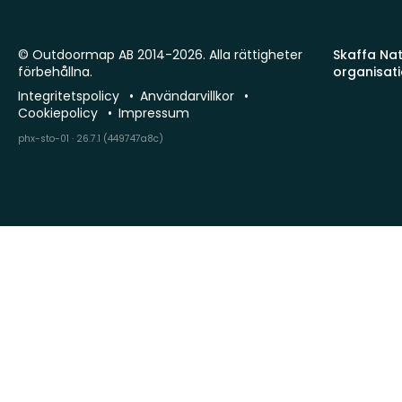
© Outdoormap AB 2014-2026. Alla rättigheter
Skaffa Natu
förbehållna.
organisat
Integritetspolicy
Användarvillkor
Cookiepolicy
Impressum
phx-sto-01 · 26.7.1 (449747a8c)