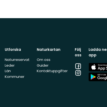
Utforska
Naturkartan
Följ
Ladda ner
oss
app
Naturreservat
Om oss
Facebook
App
Leder
Guider
Store
Län
Kontaktuppgifter
Instagram
App
Kommuner
Store