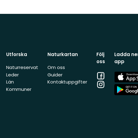
Utforska
Naturkartan
Följ
Ladda ner
oss
app
Naturreservat
Om oss
Facebook
App
Leder
Guider
Store
Län
Kontaktuppgifter
Instagram
App
Kommuner
Store