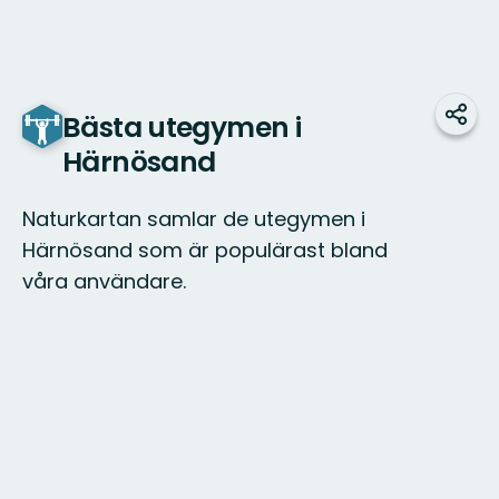
Bästa utegymen i
Dela
Härnösand
Naturkartan samlar de utegymen i
Härnösand som är populärast bland
våra användare.
Karta