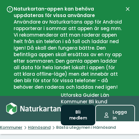
Naturkartan-appen kan behöva
Stän
uppdateras för vissa användare
Användare av Naturkartans app för Android
rapporterar i sommar att appen är seg mm.
Vi rekommenderar att man raderar appen
helt från sin telefon i så fall och laddar ned
igen! Då skall den fungera bättre. Den
befintliga appen skall ersättas av en ny app
efter sommaren. Den gamla appen laddar
all data för hela landet lokalt i appen (för
att klara offline-läge) men det innebär att
den blir för stor för vissa telefoner - då
behöver den raderas och laddas ned igen!
Utforska
Guider
Län
Kommuner
Bli kund
Bli
Logga
medlem
in
Kommuner
Härnösand
Bästa utegymen i Härnösand