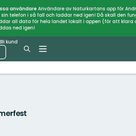
issa användare
Användare av Naturkartans app för Andr
n telefon i så fall och laddar ned igen! Då skall den fun
 all data för hela landet lokalt i appen (för att klara of
addas ned igen!
Bli kund
merfest