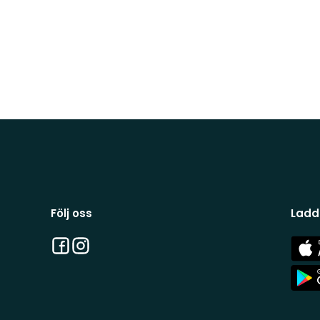
Följ oss
Ladd
Facebook
Instagram
App
Stor
App
Stor