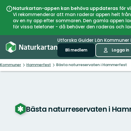
Naturkartan-appen kan behöva uppdateras för v
Vi rekommenderar att man raderar appen helt från si
av en ny app efter sommaren. Den gamla appen laddar
för vissa telefoner - då behöver den raderas och l
Utforska
Guider
Län
Kommuner
Bli medlem
Logga in
Kommuner
Hammerfest
Bästa naturreservaten i Hammerfest
Bästa naturreservaten i Ham