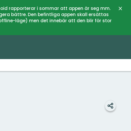
oid rapporterar i sommar att appen är seg mm.
Stän
gera bättre. Den befintliga appen skall ersättas
fline-läge) men det innebär att den blir för stor
Dela