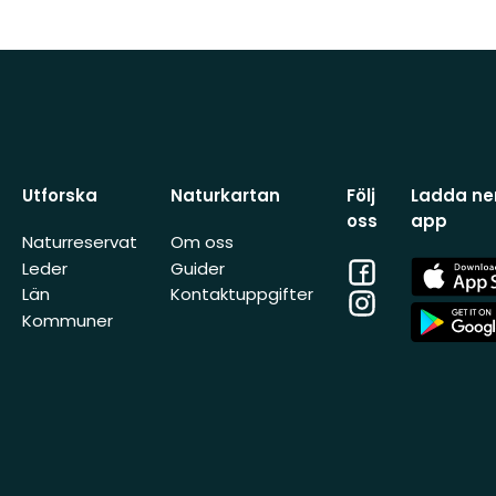
Utforska
Naturkartan
Följ
Ladda ner
oss
app
Naturreservat
Om oss
Facebook
App
Leder
Guider
Store
Län
Kontaktuppgifter
Instagram
App
Kommuner
Store