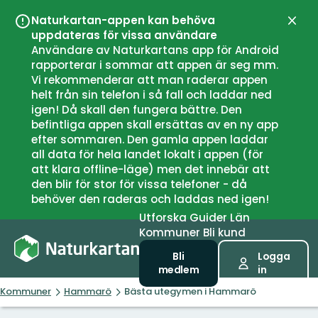
Naturkartan-appen kan behöva
Stän
uppdateras för vissa användare
Användare av Naturkartans app för Android
rapporterar i sommar att appen är seg mm.
Vi rekommenderar att man raderar appen
helt från sin telefon i så fall och laddar ned
igen! Då skall den fungera bättre. Den
befintliga appen skall ersättas av en ny app
efter sommaren. Den gamla appen laddar
all data för hela landet lokalt i appen (för
att klara offline-läge) men det innebär att
den blir för stor för vissa telefoner - då
behöver den raderas och laddas ned igen!
Utforska
Guider
Län
Kommuner
Bli kund
Bli
Logga
medlem
in
Kommuner
Hammarö
Bästa utegymen i Hammarö