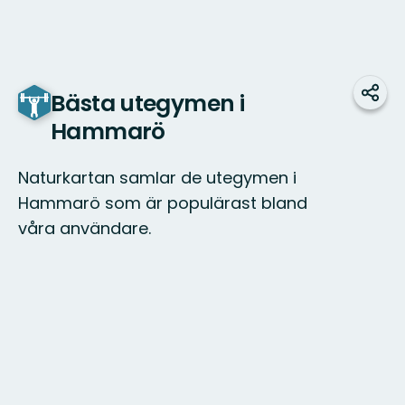
Bästa utegymen i
Dela
Hammarö
Naturkartan samlar de utegymen i
Hammarö som är populärast bland
våra användare.
Karta