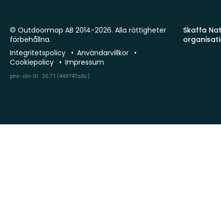
© Outdoormap AB 2014-2026. Alla rättigheter
Skaffa Natu
förbehållna.
organisat
Integritetspolicy
Användarvillkor
Cookiepolicy
Impressum
phx-sto-01 · 26.7.1 (449747a8c)