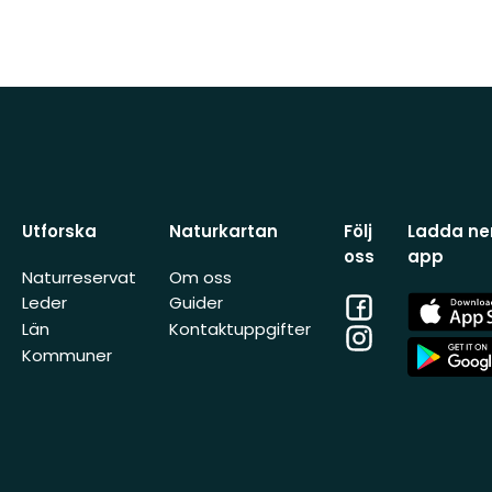
Utforska
Naturkartan
Följ
Ladda ner
oss
app
Naturreservat
Om oss
Facebook
App
Leder
Guider
Store
Län
Kontaktuppgifter
Instagram
App
Kommuner
Store