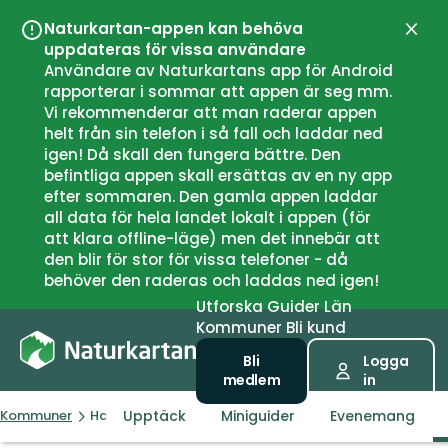
Naturkartan-appen kan behöva
Stän
uppdateras för vissa användare
Användare av Naturkartans app för Android
rapporterar i sommar att appen är seg mm.
Vi rekommenderar att man raderar appen
helt från sin telefon i så fall och laddar ned
igen! Då skall den fungera bättre. Den
befintliga appen skall ersättas av en ny app
efter sommaren. Den gamla appen laddar
all data för hela landet lokalt i appen (för
att klara offline-läge) men det innebär att
den blir för stor för vissa telefoner - då
behöver den raderas och laddas ned igen!
Utforska
Guider
Län
Kommuner
Bli kund
Bli
Logga
medlem
in
Upptäck
Miniguider
Evenemang
Kommuner
Hammarö