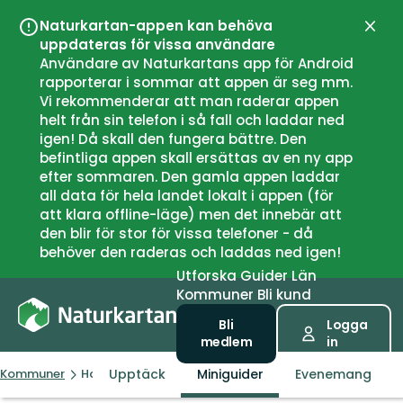
Naturkartan-appen kan behöva
Stän
uppdateras för vissa användare
Användare av Naturkartans app för Android
rapporterar i sommar att appen är seg mm.
Vi rekommenderar att man raderar appen
helt från sin telefon i så fall och laddar ned
igen! Då skall den fungera bättre. Den
befintliga appen skall ersättas av en ny app
efter sommaren. Den gamla appen laddar
all data för hela landet lokalt i appen (för
att klara offline-läge) men det innebär att
den blir för stor för vissa telefoner - då
behöver den raderas och laddas ned igen!
Utforska
Guider
Län
Kommuner
Bli kund
Bli
Logga
medlem
in
Upptäck
Miniguider
Evenemang
Kommuner
Hamarøy