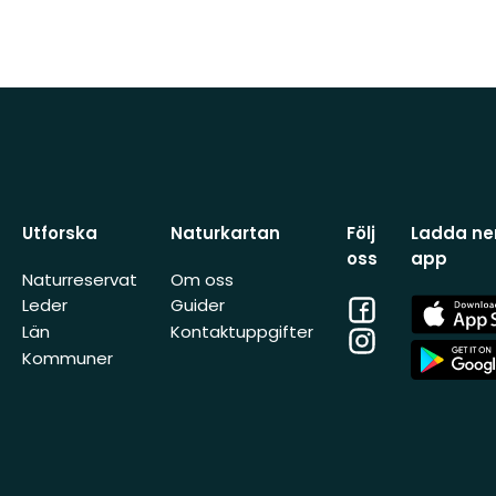
Utforska
Naturkartan
Följ
Ladda ner
oss
app
Naturreservat
Om oss
Facebook
App
Leder
Guider
Store
Län
Kontaktuppgifter
Instagram
App
Kommuner
Store