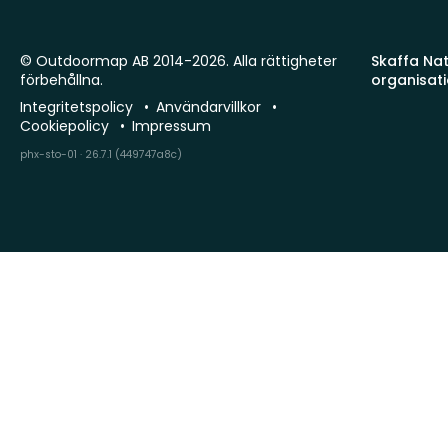
© Outdoormap AB 2014-2026. Alla rättigheter
Skaffa Natu
förbehållna.
organisat
Integritetspolicy
Användarvillkor
Cookiepolicy
Impressum
phx-sto-01 · 26.7.1 (449747a8c)