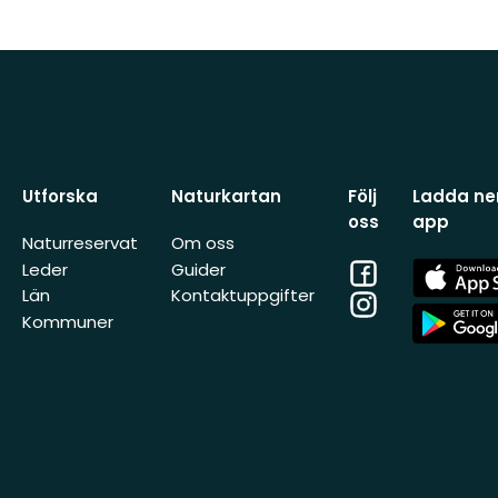
Utforska
Naturkartan
Följ
Ladda ner
oss
app
Naturreservat
Om oss
Facebook
App
Leder
Guider
Store
Län
Kontaktuppgifter
Instagram
App
Kommuner
Store