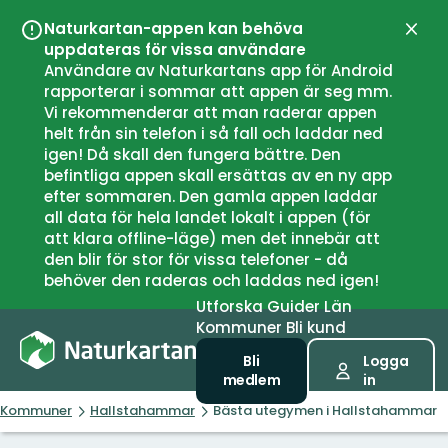
Naturkartan-appen kan behöva
Stän
uppdateras för vissa användare
Användare av Naturkartans app för Android
rapporterar i sommar att appen är seg mm.
Vi rekommenderar att man raderar appen
helt från sin telefon i så fall och laddar ned
igen! Då skall den fungera bättre. Den
befintliga appen skall ersättas av en ny app
efter sommaren. Den gamla appen laddar
all data för hela landet lokalt i appen (för
att klara offline-läge) men det innebär att
den blir för stor för vissa telefoner - då
behöver den raderas och laddas ned igen!
Utforska
Guider
Län
Kommuner
Bli kund
Bli
Logga
medlem
in
Kommuner
Hallstahammar
Bästa utegymen i Hallstahammar