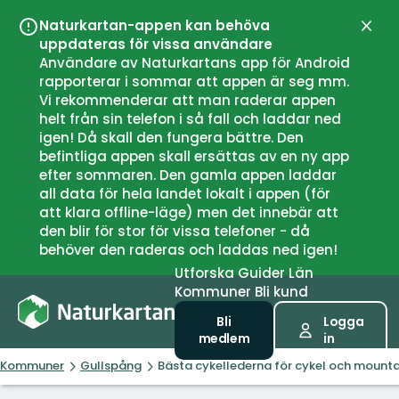
Naturkartan-appen kan behöva
Stän
uppdateras för vissa användare
Användare av Naturkartans app för Android
rapporterar i sommar att appen är seg mm.
Vi rekommenderar att man raderar appen
helt från sin telefon i så fall och laddar ned
igen! Då skall den fungera bättre. Den
befintliga appen skall ersättas av en ny app
efter sommaren. Den gamla appen laddar
all data för hela landet lokalt i appen (för
att klara offline-läge) men det innebär att
den blir för stor för vissa telefoner - då
behöver den raderas och laddas ned igen!
Utforska
Guider
Län
Kommuner
Bli kund
Bli
Logga
medlem
in
Kommuner
Gullspång
Bästa cykellederna för cykel och mounta