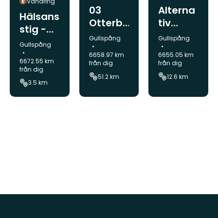
Vandring
03
Alterna
Hälsans
Otterb
tiv
stig -
äcken -
sträcka
Kommun:
Kommun:
Gullspång
Gullspång
Hova
Kommun:
Gullspång
Mariest
Gullspå
6658.97 km
6655.05 km
ad,
ng,
6672.55 km
från dig
från dig
från dig
Vänerle
Vänerle
51.2 km
12.6 km
3.5 km
den
den