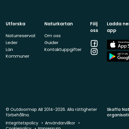
Utforska
Naturkartan
Följ
Ladda ner
oss
app
Naturreservat
Om oss
Facebook
App
Leder
Guider
Store
Län
Kontaktuppgifter
Instagram
App
Kommuner
Store
© Outdoormap AB 2014-2026. Alla rättigheter
Skaffa Natu
förbehållna.
organisat
Integritetspolicy
Användarvillkor
Cookiepolicy
Impressum