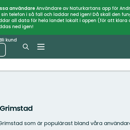
issa användare
Användare av Naturkartans app för Andr
n telefon i så fall och laddar ned igen! Då skall den fun
 all data för hela landet lokalt i appen (för att klara of
addas ned igen!
Bli kund
 Grimstad
 Grimstad som är populärast bland våra användar