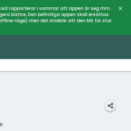
oid rapporterar i sommar att appen är seg mm.
Stän
gera bättre. Den befintliga appen skall ersättas
fline-läge) men det innebär att den blir för stor
Dela
e.