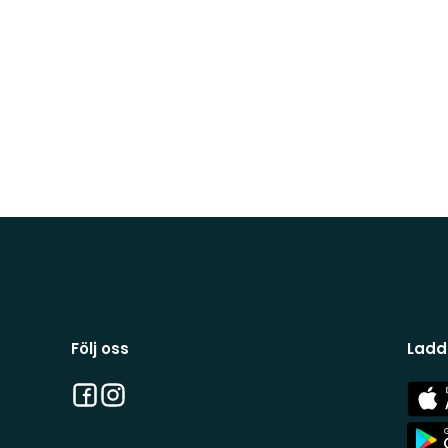
Följ oss
Ladd
Facebook
Instagram
App
Stor
App