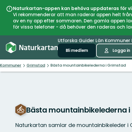
Naturkartan-appen kan behöva uppdateras för v
Vi rekommenderar att man raderar appen helt från si
av en ny app efter sommaren. Den gamla appen laddar
för vissa telefoner - då behöver den raderas och l
Utforska
Guider
Län
Kommuner
Bli medlem
Logga in
Kommuner
Grimstad
Bästa mountainbikelederna i Grimstad
Bästa mountainbikelederna i
Naturkartan samlar de mountainbikeleder i