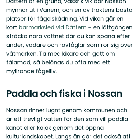
Dättern är en grund, vassrik vik där Nossan
mynnar ut i Vänern, och en av traktens bästa
platser för fågelskådning. Vid viken går en
kort
barmarksled vid Dättern
– en lättgången
sträcka nära vattnet där du kan spana efter
änder, vadare och rovfåglar som rör sig över
våtmarken. Ta med kikare och gott om
tålamod, så belönas du ofta med ett
myllrande fågelliv.
Paddla och fiska i Nossan
Nossan rinner lugnt genom kommunen och
är ett trevligt vatten för den som vill paddla
kanot eller kajak genom det öppna
kulturlandskapet. Längs ån går det också att