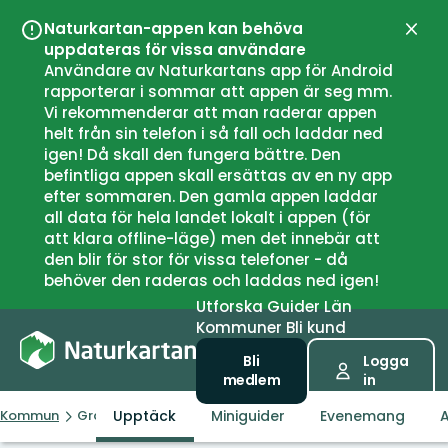
Naturkartan-appen kan behöva
Stän
uppdateras för vissa användare
Användare av Naturkartans app för Android
rapporterar i sommar att appen är seg mm.
Vi rekommenderar att man raderar appen
helt från sin telefon i så fall och laddar ned
igen! Då skall den fungera bättre. Den
befintliga appen skall ersättas av en ny app
efter sommaren. Den gamla appen laddar
all data för hela landet lokalt i appen (för
att klara offline-läge) men det innebär att
den blir för stor för vissa telefoner - då
behöver den raderas och laddas ned igen!
Utforska
Guider
Län
Kommuner
Bli kund
Bli
Logga
medlem
in
Upptäck
Miniguider
Evenemang
A
Kommun
Grästorp