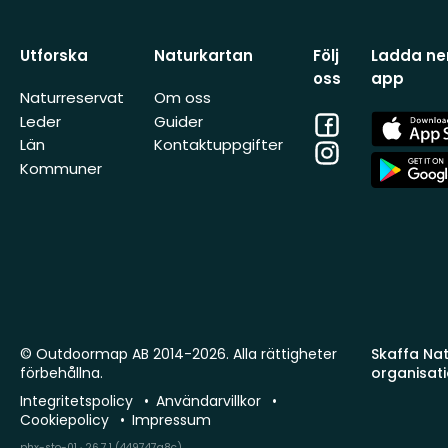
Utforska
Naturkartan
Följ
Ladda ner
oss
app
Naturreservat
Om oss
Facebook
App
Leder
Guider
Store
Län
Kontaktuppgifter
Instagram
App
Kommuner
Store
© Outdoormap AB 2014-2026. Alla rättigheter
Skaffa Natu
förbehållna.
organisat
Integritetspolicy
Användarvillkor
Cookiepolicy
Impressum
phx-sto-01 · 26.7.1 (449747a8c)