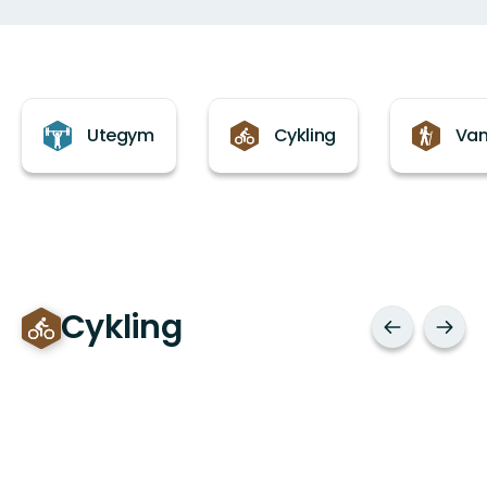
Kategorier
Utegym
Cykling
Van
Cykling