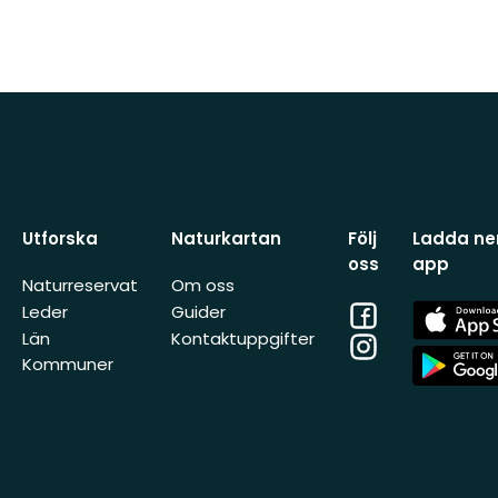
Utforska
Naturkartan
Följ
Ladda ner
oss
app
Naturreservat
Om oss
Facebook
App
Leder
Guider
Store
Län
Kontaktuppgifter
Instagram
App
Kommuner
Store