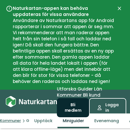
Naturkartan-appen kan behöva
Stän
uppdateras för vissa användare
Användare av Naturkartans app för Android
rapporterar i sommar att appen är seg mm.
Vi rekommenderar att man raderar appen
helt från sin telefon i så fall och laddar ned
igen! Då skall den fungera bättre. Den
befintliga appen skall ersättas av en ny app
efter sommaren. Den gamla appen laddar
all data för hela landet lokalt i appen (för
att klara offline-läge) men det innebär att
den blir för stor för vissa telefoner - då
behöver den raderas och laddas ned igen!
Utforska
Guider
Län
Kommuner
Bli kund
Bli
Logga
medlem
in
Upptäck
Miniguider
Evenemang
Kommuner
Gotland