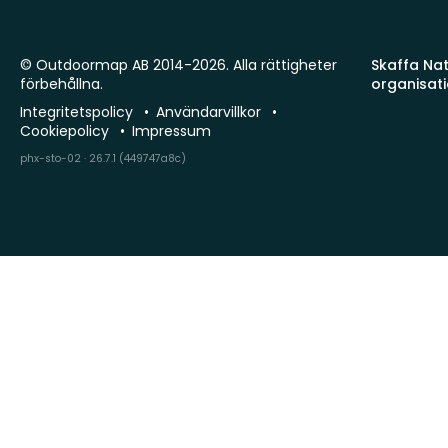
© Outdoormap AB 2014-2026. Alla rättigheter
Skaffa Natu
förbehållna.
organisat
Integritetspolicy
Användarvillkor
Cookiepolicy
Impressum
phx-sto-02 · 26.7.1 (449747a8c)