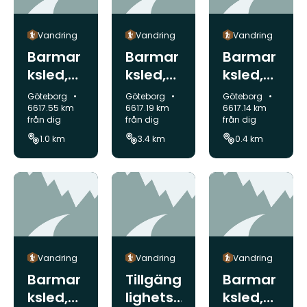
Vandring
Vandring
Vandring
Barmar
Barmar
Barmar
ksled,
ksled,
ksled,
Välen
Välen
Välen
Kommun:
Kommun:
Kommun:
Göteborg
Göteborg
Göteborg
6617.55 km
6617.19 km
6617.14 km
från dig
från dig
från dig
1.0 km
3.4 km
0.4 km
Vandring
Vandring
Vandring
Barmar
Tillgäng
Barmar
ksled,
lighets
ksled,