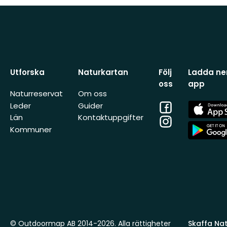
Utforska
Naturkartan
Följ
Ladda ner
oss
app
Naturreservat
Om oss
Facebook
App
Leder
Guider
Store
Län
Kontaktuppgifter
Instagram
App
Kommuner
Store
© Outdoormap AB 2014-2026. Alla rättigheter
Skaffa Natu