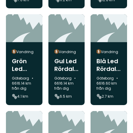
äll
Vandring
Vandring
Vandring
Grön
Gul Led
Blå Led
Led
Rördale
Rördale
Rördale
n/Björsj
n/Björsj
Kommun:
Kommun:
Kommun:
Göteborg
Göteborg
Göteborg
n/Björsj
öås
öås
6616.14 km
6616.14 km
6616.60 km
från dig
från dig
från dig
öås
Vättlefj
Vättlefj
4.1 km
6.5 km
2.7 km
Vättlefj
äll
äll
äll