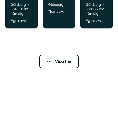
Välen
anpass
Galterö
Kommun:
Kommun:
Kommun:
Göteborg
Göteborg
Göteborg
ad led
6617.64 km
6607.97 km
0.5 km
från dig
från dig
Björsjöå
0.6 km
2.6 km
s
Visa fler