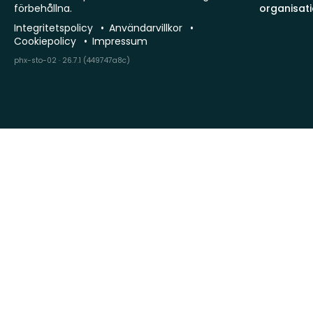
förbehållna.
organisat
Integritetspolicy
Användarvillkor
Cookiepolicy
Impressum
phx-sto-02 · 26.7.1 (449747a8c)