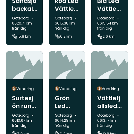
Sandsjö
Röd Led
Blå Led
backal
Vättles
Vättles
eden
tugan
tugan
Kommun:
Kommun:
Kommun:
Göteborg
Göteborg
Göteborg
Vättlefj
Vättlefj
6620.71 km
6615.38 km
6615.54 km
från dig
från dig
från dig
äll
äll
15.8 km
6.2 km
2.6 km
Vandring
Vandring
Vandring
Surtesj
Grön
Vättlefj
ön runt
Led
ällslede
Vättlefj
Vättles
n
Kommun:
Kommun:
Kommun:
Göteborg
Göteborg
Göteborg
äll
tugan
6613.67 km
6614.28 km
6613.17 km
från dig
från dig
från dig
Vättlefj
7.0 km
11.2 km
12.8 km