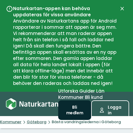
Naturkartan-appen kan behöva
Stän
uppdateras för vissa användare
Användare av Naturkartans app för Android
rapporterar i sommar att appen är seg mm.
Vi rekommenderar att man raderar appen
helt från sin telefon i så fall och laddar ned
igen! Då skall den fungera bättre. Den
befintliga appen skall ersättas av en ny app
efter sommaren. Den gamla appen laddar
all data för hela landet lokalt i appen (för
att klara offline-läge) men det innebär att
den blir för stor för vissa telefoner - då
behöver den raderas och laddas ned igen!
Utforska
Guider
Län
Kommuner
Bli kund
Bli
Logga
medlem
in
Kommuner
Göteborg
Bästa vandringslederna i Göteborg