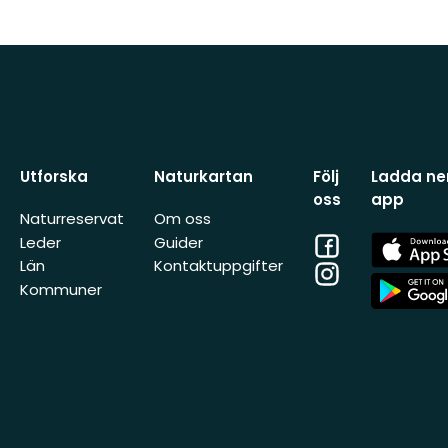
Utforska
Naturkartan
Följ
Ladda ner
oss
app
Naturreservat
Om oss
Facebook
App
Leder
Guider
Store
Län
Kontaktuppgifter
Instagram
App
Kommuner
Store