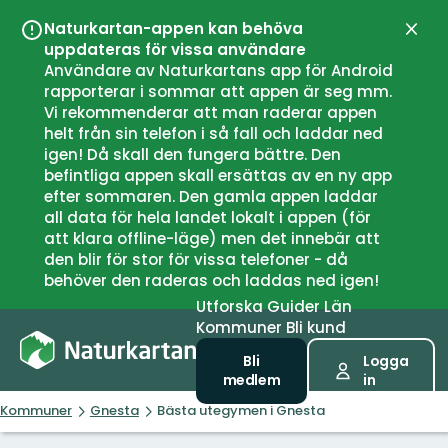
Naturkartan-appen kan behöva
Stän
uppdateras för vissa användare
Användare av Naturkartans app för Android
rapporterar i sommar att appen är seg mm.
Vi rekommenderar att man raderar appen
helt från sin telefon i så fall och laddar ned
igen! Då skall den fungera bättre. Den
befintliga appen skall ersättas av en ny app
efter sommaren. Den gamla appen laddar
all data för hela landet lokalt i appen (för
att klara offline-läge) men det innebär att
den blir för stor för vissa telefoner - då
behöver den raderas och laddas ned igen!
Utforska
Guider
Län
Kommuner
Bli kund
Bli
Logga
medlem
in
Kommuner
Gnesta
Bästa utegymen i Gnesta