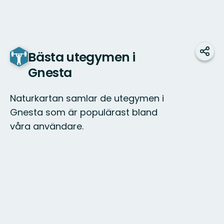
Bästa utegymen i
Dela
Gnesta
Naturkartan samlar de utegymen i
Gnesta som är populärast bland
våra användare.
Karta