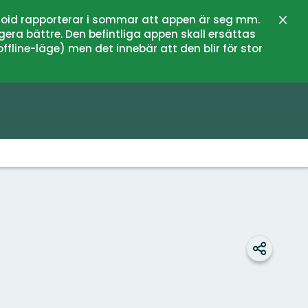
oid rapporterar i sommar att appen är seg mm.
Stän
gera bättre. Den befintliga appen skall ersättas
fline-läge) men det innebär att den blir för stor
Dela