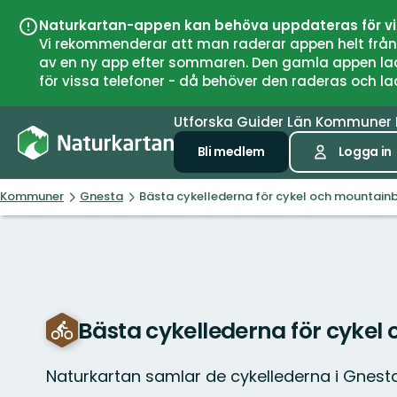
Naturkartan-appen kan behöva uppdateras för v
Vi rekommenderar att man raderar appen helt från si
av en ny app efter sommaren. Den gamla appen laddar
för vissa telefoner - då behöver den raderas och l
Utforska
Guider
Län
Kommuner
Bli medlem
Logga in
Kommuner
Gnesta
Bästa cykellederna för cykel och mountainb
Bästa cykellederna för cykel
Naturkartan samlar de cykellederna i Gnest