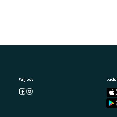
Följ oss
Ladd
Facebook
Instagram
App
Stor
App
Stor