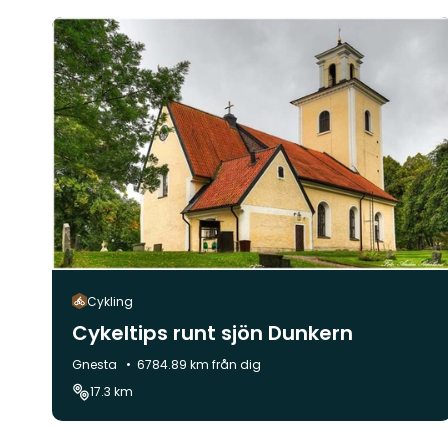
Cykling
Cykeltips runt sjön Dunkern
Kommun:
Gnesta
6784.89 km från dig
17.3 km