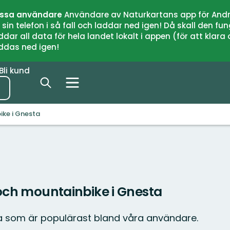
issa användare
Användare av Naturkartans app för Andr
n telefon i så fall och laddar ned igen! Då skall den fun
 all data för hela landet lokalt i appen (för att klara of
addas ned igen!
Bli kund
ike i Gnesta
 och mountainbike i Gnesta
a som är populärast bland våra användare.