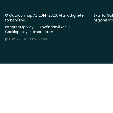
© Outdoormap AB 2014-2026. Alla rättigheter
Skaffa Natu
förbehållna.
organisat
Integritetspolicy
Användarvillkor
Cookiepolicy
Impressum
phx-sto-02 · 26.7.1 (449747a8c)