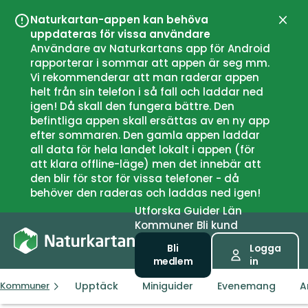
Naturkartan-appen kan behöva
Stän
uppdateras för vissa användare
Användare av Naturkartans app för Android
rapporterar i sommar att appen är seg mm.
Vi rekommenderar att man raderar appen
helt från sin telefon i så fall och laddar ned
igen! Då skall den fungera bättre. Den
befintliga appen skall ersättas av en ny app
efter sommaren. Den gamla appen laddar
all data för hela landet lokalt i appen (för
att klara offline-läge) men det innebär att
den blir för stor för vissa telefoner - då
behöver den raderas och laddas ned igen!
Utforska
Guider
Län
Kommuner
Bli kund
Bli
Logga
medlem
in
Upptäck
Miniguider
Evenemang
A
Kommuner
Gjøvik