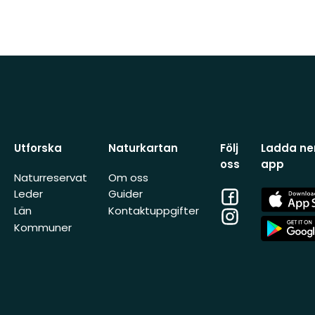
Utforska
Naturkartan
Följ
Ladda ner
oss
app
Naturreservat
Om oss
Facebook
App
Leder
Guider
Store
Län
Kontaktuppgifter
Instagram
App
Kommuner
Store